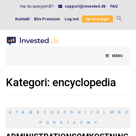
Har du spørgsmål?
support@invested.dk
FAQ
Kontakt
Bliv Premium
Log ind
Opret bruger
Search
for:
MENU
Kategori:
encyclopedia
4
7
A
Æ
B
C
D
E
F
G
H
I
J
K
L
M
N
O
P
Q
R
S
T
U
V
W
Y