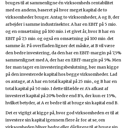
bruges til at sammenligne én virksomheds rentabilitet
med en andens, baseret på hvor meget kapital de to
virksomheder bruger. Antag to virksomheder, A og B, der
arbejder i samme industrisektor. A har en EBIT på 5 mio.
og en omsætning på 100 mio. i et givet år, hvor B har en
EBIT på 7,5 mio. og også en omsætning på 100 mio. det
samme år. På overfladen ligner det måske, at B vil være
den bedre investering, da den har en EBIT-margin på 7,5%
sammenlignet med A, der har en EBIT-margin på 5%. Men
før man tager en investeringsbeslutning, bør man kigge
på den investerede kapital hos begge virksomheder. Lad
os antage, at A har en total kapital på 25 mio., og B har en
total kapital på 50 mio. I dette tilfælde er A’s afkast af
investeret kapital på 20% bedre end B’s, der kun er 15%,
hvilket betyder, at A er bedre til at bruge sin kapital end B.
Det er vigtigt at kigge på, hvor god virksomheden er til at
investere sin kapital igennem flere år for at se, om
virksomheden bliver bedre eller dårligere til at bruge sin