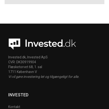
Invested.dk, Invested ApS
CVR: DK30919904
Flæsketorvet 68, 1. sal
1711 København V
Vi vil gøre investering let og tilgængeligt for alle.
INVESTED
Kontakt