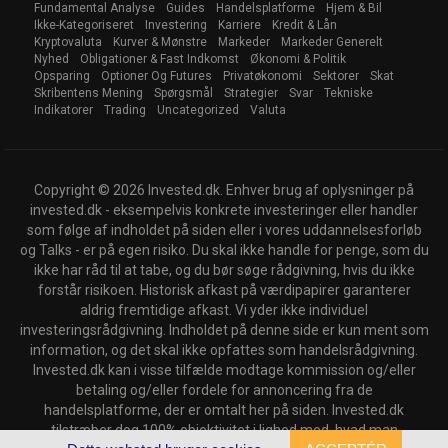
Fundamental Analyse
Guides
Handelsplatforme
Hjem & Bil
Ikke-Kategoriseret
Investering
Karriere
Kredit & Lån
Kryptovaluta
Kurver & Mønstre
Markeder
Markeder Generelt
Nyhed
Obligationer & Fast Indkomst
Økonomi & Politik
Opsparing
Optioner Og Futures
Privatøkonomi
Sektorer
Skat
Skribentens Mening
Spørgsmål
Strategier
Svar
Tekniske
Indikatorer
Trading
Uncategorized
Valuta
Copyright © 2026 Invested.dk. Enhver brug af oplysninger på
invested.dk - eksempelvis konkrete investeringer eller handler
som følge af indholdet på siden eller i vores uddannelsesforløb
og Talks - er på egen risiko. Du skal ikke handle for penge, som du
ikke har råd til at tabe, og du bør søge rådgivning, hvis du ikke
forstår risikoen. Historisk afkast på værdipapirer garanterer
aldrig fremtidige afkast. Vi yder ikke individuel
investeringsrådgivning. Indholdet på denne side er kun ment som
information, og det skal ikke opfattes som handelsrådgivning.
Invested.dk kan i visse tilfælde modtage kommission og/eller
betaling og/eller fordele for annoncering fra de
handelsplatforme, der er omtalt her på siden. Invested.dk
tilstræber dog 100% objektivitet i lighed med, hvad man