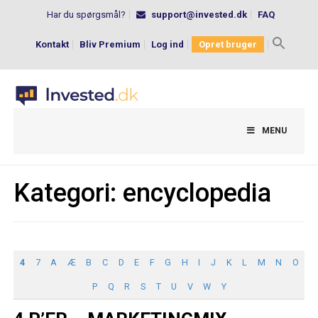
Har du spørgsmål?
support@invested.dk
FAQ
Kontakt
Bliv Premium
Log ind
Opret bruger
Search
for:
MENU
Kategori:
encyclopedia
4
7
A
Æ
B
C
D
E
F
G
H
I
J
K
L
M
N
O
P
Q
R
S
T
U
V
W
Y