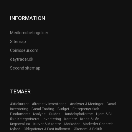
INFORMATION
Medlemsbetingelser
Sitemap
Coinisseur.com
daytrader.dk
Second sitemap
TEMAER
Aktiekurser
Alternativ Investering
Analyser & Meninger
Basal
Investering
Basal Trading
Budget
Entreprenørskab
Fundamental Analyse
Guides
Handelsplatforme
Hjem & Bil
Ikke-Kategoriseret
Investering
Karriere
Kredit & Lån
Kryptovaluta
Kurver & Mønstre
Markeder
Markeder Generelt
Nyhed
Obligationer & Fast Indkomst
Økonomi & Politik