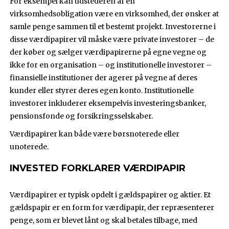
For eksempel kan udstederen af en
virksomhedsobligation være en virksomhed, der ønsker at
samle penge sammen til et bestemt projekt. Investorerne i
disse værdipapirer vil måske være private investorer – de
der køber og sælger værdipapirerne på egne vegne og
ikke for en organisation – og institutionelle investorer –
finansielle institutioner der agerer på vegne af deres
kunder eller styrer deres egen konto. Institutionelle
investorer inkluderer eksempelvis investeringsbanker,
pensionsfonde og forsikringsselskaber.
Værdipapirer kan både være børsnoterede eller
unoterede.
INVESTED FORKLARER VÆRDIPAPIR
Værdipapirer er typisk opdelt i gældspapirer og aktier. Et
gældspapir er en form for værdipapir, der repræsenterer
penge, som er blevet lånt og skal betales tilbage, med