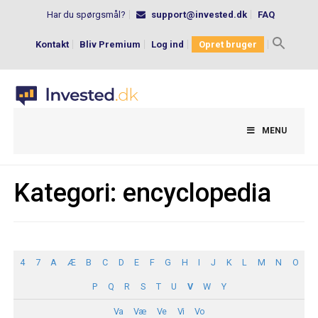
Har du spørgsmål?
support@invested.dk
FAQ
Kontakt
Bliv Premium
Log ind
Opret bruger
Search
for:
MENU
Kategori:
encyclopedia
4
7
A
Æ
B
C
D
E
F
G
H
I
J
K
L
M
N
O
P
Q
R
S
T
U
V
W
Y
Va
Væ
Ve
Vi
Vo