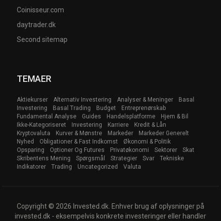
Coinisseur.com
daytrader.dk
Second sitemap
TEMAER
Aktiekurser
Alternativ Investering
Analyser & Meninger
Basal
Investering
Basal Trading
Budget
Entreprenørskab
Fundamental Analyse
Guides
Handelsplatforme
Hjem & Bil
Ikke-Kategoriseret
Investering
Karriere
Kredit & Lån
Kryptovaluta
Kurver & Mønstre
Markeder
Markeder Generelt
Nyhed
Obligationer & Fast Indkomst
Økonomi & Politik
Opsparing
Optioner Og Futures
Privatøkonomi
Sektorer
Skat
Skribentens Mening
Spørgsmål
Strategier
Svar
Tekniske
Indikatorer
Trading
Uncategorized
Valuta
Copyright © 2026 Invested.dk. Enhver brug af oplysninger på
invested.dk - eksempelvis konkrete investeringer eller handler