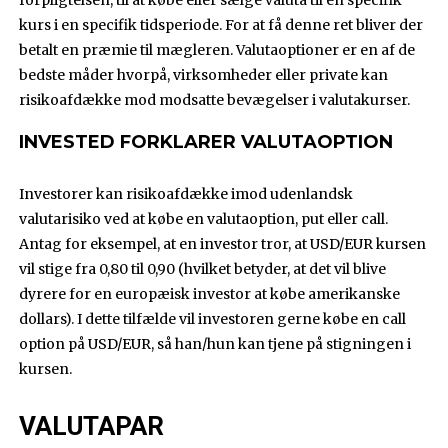
forpligtelsen, til at købe eller sælge valuta til en specifik
kurs i en specifik tidsperiode. For at få denne ret bliver der
betalt en præmie til mægleren. Valutaoptioner er en af de
bedste måder hvorpå, virksomheder eller private kan
risikoafdække mod modsatte bevægelser i valutakurser.
INVESTED FORKLARER VALUTAOPTION
Investorer kan risikoafdække imod udenlandsk
valutarisiko ved at købe en valutaoption, put eller call.
Antag for eksempel, at en investor tror, at USD/EUR kursen
vil stige fra 0,80 til 0,90 (hvilket betyder, at det vil blive
dyrere for en europæisk investor at købe amerikanske
dollars). I dette tilfælde vil investoren gerne købe en call
option på USD/EUR, så han/hun kan tjene på stigningen i
kursen.
VALUTAPAR