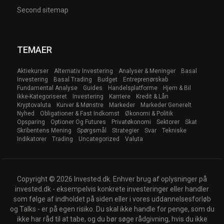
Second sitemap
TEMAER
Aktiekurser
Alternativ Investering
Analyser & Meninger
Basal
Investering
Basal Trading
Budget
Entreprenørskab
Fundamental Analyse
Guides
Handelsplatforme
Hjem & Bil
Ikke-Kategoriseret
Investering
Karriere
Kredit & Lån
Kryptovaluta
Kurver & Mønstre
Markeder
Markeder Generelt
Nyhed
Obligationer & Fast Indkomst
Økonomi & Politik
Opsparing
Optioner Og Futures
Privatøkonomi
Sektorer
Skat
Skribentens Mening
Spørgsmål
Strategier
Svar
Tekniske
Indikatorer
Trading
Uncategorized
Valuta
Copyright © 2026 Invested.dk. Enhver brug af oplysninger på
invested.dk - eksempelvis konkrete investeringer eller handler
som følge af indholdet på siden eller i vores uddannelsesforløb
og Talks - er på egen risiko. Du skal ikke handle for penge, som du
ikke har råd til at tabe, og du bør søge rådgivning, hvis du ikke