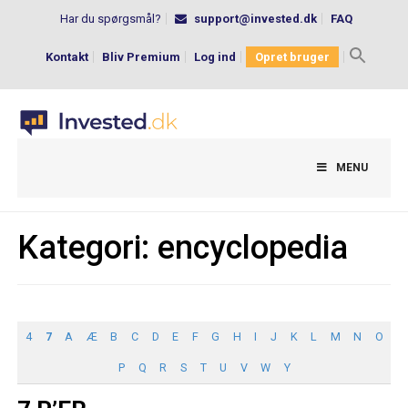
Har du spørgsmål?
support@invested.dk
FAQ
Kontakt
Bliv Premium
Log ind
Opret bruger
Search
for:
MENU
Kategori:
encyclopedia
4
7
A
Æ
B
C
D
E
F
G
H
I
J
K
L
M
N
O
P
Q
R
S
T
U
V
W
Y