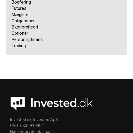
Bogføring
Futures
Mæglere
Obligationer
Økonomiteori
Optioner
Personlig finans
Trading
Invested.dk, Invested ApS
CVR: DK30919904
Flæsketorvet 68, 1. sal