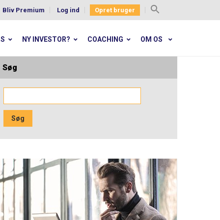
Bliv Premium
Log ind
Opret bruger
Search
for:
RS
NY INVESTOR?
COACHING
OM OS
Søg