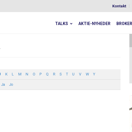
Kontakt
TALKS
AKTIE-NYHEDER
BROKE
a
J
K
L
M
N
O
P
Q
R
S
T
U
V
W
Y
Ja
Jo