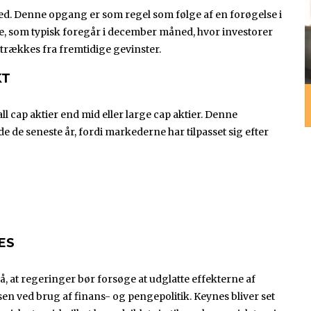
ed. Denne opgang er som regel som følge af en forøgelse i
rne, som typisk foregår i december måned, hvor investorer
 trækkes fra fremtidige gevinster.
KT
ll cap aktier end mid eller large cap aktier. Denne
de seneste år, fordi markederne har tilpasset sig efter
ES
å, at regeringer bør forsøge at udglatte effekterne af
n ved brug af finans- og pengepolitik. Keynes bliver set