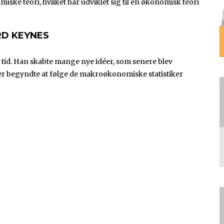
e teori, hvilket har udviklet sig til en økonomisk teori
RD KEYNES
tid. Han skabte mange nye idéer, som senere blev
r begyndte at følge de makroøkonomiske statistiker