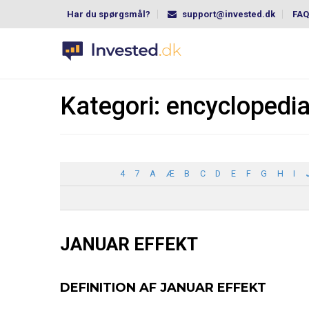
Har du spørgsmål?
support@invested.dk
FAQ
Kategori:
encyclopedi
4
7
A
Æ
B
C
D
E
F
G
H
I
JANUAR EFFEKT
DEFINITION AF JANUAR EFFEKT