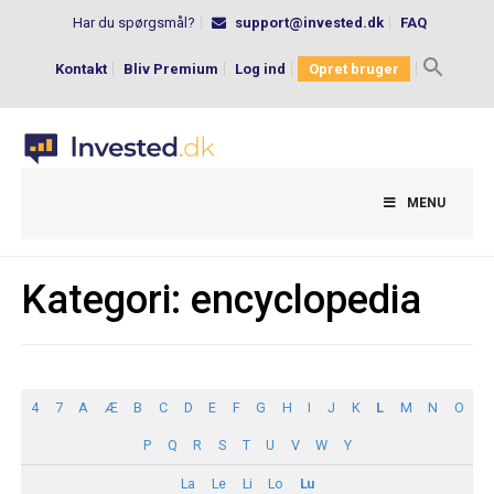
Har du spørgsmål?
support@invested.dk
FAQ
Kontakt
Bliv Premium
Log ind
Opret bruger
Search
for:
MENU
Kategori:
encyclopedia
4
7
A
Æ
B
C
D
E
F
G
H
I
J
K
L
M
N
O
P
Q
R
S
T
U
V
W
Y
La
Le
Li
Lo
Lu