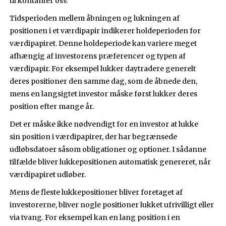
til kontanter osv.
Tidsperioden mellem åbningen og lukningen af
positionen i et værdipapir indikerer holdeperioden for
værdipapiret. Denne holdeperiode kan variere meget
afhængig af investorens præferencer og typen af
værdipapir. For eksempel lukker daytradere generelt
deres positioner den samme dag, som de åbnede den,
mens en langsigtet investor måske først lukker deres
position efter mange år.
Det er måske ikke nødvendigt for en investor at lukke
sin position i værdipapirer, der har begrænsede
udløbsdatoer såsom obligationer og optioner. I sådanne
tilfælde bliver lukkepositionen automatisk genereret, når
værdipapiret udløber.
Mens de fleste lukkepositioner bliver foretaget af
investorerne, bliver nogle positioner lukket ufrivilligt eller
via tvang. For eksempel kan en lang position i en