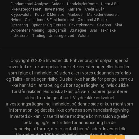
Fundamental Analyse
Guides
Handelsplatforme
Hjem & Bil
Ikke-Kategoriseret
Investering
Karriere
Kredit & Lån
Kryptovaluta
Kurver & Mønstre
Markeder
Markeder Generelt
Nyhed
Obligationer & Fast Indkomst
Økonomi & Politik
Opsparing
Optioner Og Futures
Privatøkonomi
Sektorer
Skat
Skribentens Mening
Spørgsmål
Strategier
Svar
Tekniske
Indikatorer
Trading
Uncategorized
Valuta
Copyright © 2026 Invested.dk. Enhver brug af oplysninger på
invested.dk - eksempelvis konkrete investeringer eller handler
som følge af indholdet på siden eller i vores uddannelsesforløb
og Talks - er på egen risiko. Du skal ikke handle for penge, som du
ikke har råd til at tabe, og du bør søge rådgivning, hvis du ikke
forstår risikoen. Historisk afkast på værdipapirer garanterer
aldrig fremtidige afkast. Vi yder ikke individuel
investeringsrådgivning. Indholdet på denne side er kun ment som
information, og det skal ikke opfattes som handelsrådgivning.
Invested.dk kan i visse tilfælde modtage kommission og/eller
betaling og/eller fordele for annoncering fra de
handelsplatforme, der er omtalt her på siden. Invested.dk
tilstræber dog 100% objektivitet i lighed med, hvad man