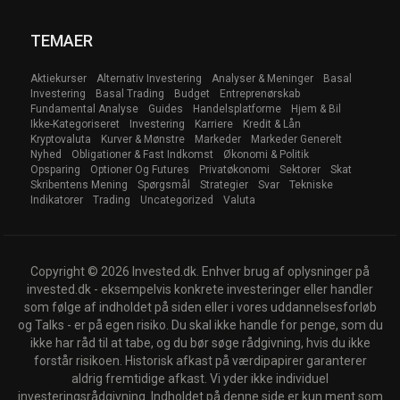
TEMAER
Aktiekurser
Alternativ Investering
Analyser & Meninger
Basal
Investering
Basal Trading
Budget
Entreprenørskab
Fundamental Analyse
Guides
Handelsplatforme
Hjem & Bil
Ikke-Kategoriseret
Investering
Karriere
Kredit & Lån
Kryptovaluta
Kurver & Mønstre
Markeder
Markeder Generelt
Nyhed
Obligationer & Fast Indkomst
Økonomi & Politik
Opsparing
Optioner Og Futures
Privatøkonomi
Sektorer
Skat
Skribentens Mening
Spørgsmål
Strategier
Svar
Tekniske
Indikatorer
Trading
Uncategorized
Valuta
Copyright © 2026 Invested.dk. Enhver brug af oplysninger på
invested.dk - eksempelvis konkrete investeringer eller handler
som følge af indholdet på siden eller i vores uddannelsesforløb
og Talks - er på egen risiko. Du skal ikke handle for penge, som du
ikke har råd til at tabe, og du bør søge rådgivning, hvis du ikke
forstår risikoen. Historisk afkast på værdipapirer garanterer
aldrig fremtidige afkast. Vi yder ikke individuel
investeringsrådgivning. Indholdet på denne side er kun ment som