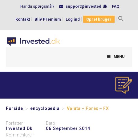
Har du spørgsmål?
support@invested.dk
FAQ
Kontakt
Bliv Premium
Log ind
Opret bruger
Search
for:
MENU
>
>
Forside
encyclopedia
Valuta – Forex – FX
Forfatter
Dato
Invested Dk
06.september 2014
Kommentarer