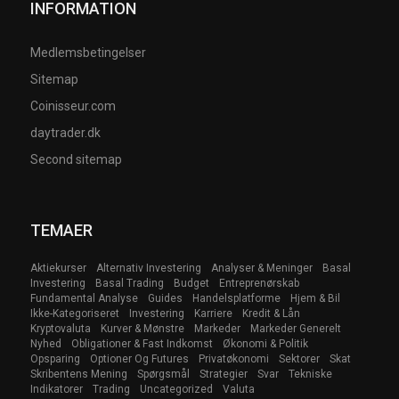
INFORMATION
Medlemsbetingelser
Sitemap
Coinisseur.com
daytrader.dk
Second sitemap
TEMAER
Aktiekurser
Alternativ Investering
Analyser & Meninger
Basal
Investering
Basal Trading
Budget
Entreprenørskab
Fundamental Analyse
Guides
Handelsplatforme
Hjem & Bil
Ikke-Kategoriseret
Investering
Karriere
Kredit & Lån
Kryptovaluta
Kurver & Mønstre
Markeder
Markeder Generelt
Nyhed
Obligationer & Fast Indkomst
Økonomi & Politik
Opsparing
Optioner Og Futures
Privatøkonomi
Sektorer
Skat
Skribentens Mening
Spørgsmål
Strategier
Svar
Tekniske
Indikatorer
Trading
Uncategorized
Valuta