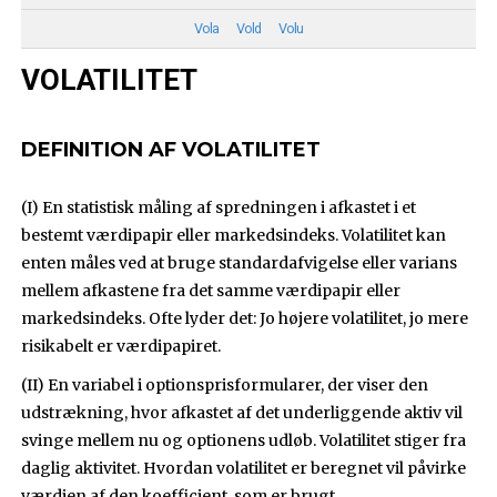
Vola
Vold
Volu
VOLATILITET
DEFINITION AF VOLATILITET
(I) En statistisk måling af spredningen i afkastet i et
bestemt værdipapir eller markedsindeks. Volatilitet kan
enten måles ved at bruge standardafvigelse eller varians
mellem afkastene fra det samme værdipapir eller
markedsindeks. Ofte lyder det: Jo højere volatilitet, jo mere
risikabelt er værdipapiret.
(II) En variabel i optionsprisformularer, der viser den
udstrækning, hvor afkastet af det underliggende aktiv vil
svinge mellem nu og optionens udløb. Volatilitet stiger fra
daglig aktivitet. Hvordan volatilitet er beregnet vil påvirke
værdien af den koefficient, som er brugt.