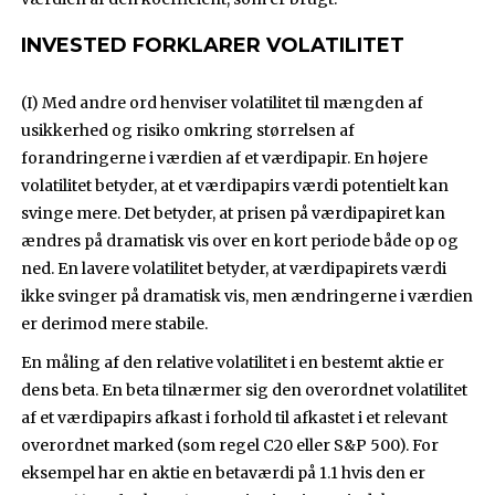
INVESTED FORKLARER VOLATILITET
(I) Med andre ord henviser volatilitet til mængden af
usikkerhed og risiko omkring størrelsen af
forandringerne i værdien af et værdipapir. En højere
volatilitet betyder, at et værdipapirs værdi potentielt kan
svinge mere. Det betyder, at prisen på værdipapiret kan
ændres på dramatisk vis over en kort periode både op og
ned. En lavere volatilitet betyder, at værdipapirets værdi
ikke svinger på dramatisk vis, men ændringerne i værdien
er derimod mere stabile.
En måling af den relative volatilitet i en bestemt aktie er
dens beta. En beta tilnærmer sig den overordnet volatilitet
af et værdipapirs afkast i forhold til afkastet i et relevant
overordnet marked (som regel C20 eller S&P 500). For
eksempel har en aktie en betaværdi på 1.1 hvis den er