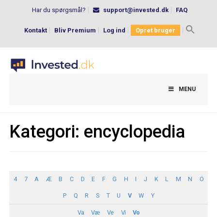
Har du spørgsmål?
support@invested.dk
FAQ
Kontakt
Bliv Premium
Log ind
Opret bruger
Search
for:
MENU
Kategori:
encyclopedia
4
7
A
Æ
B
C
D
E
F
G
H
I
J
K
L
M
N
O
P
Q
R
S
T
U
V
W
Y
Va
Væ
Ve
Vi
Vo