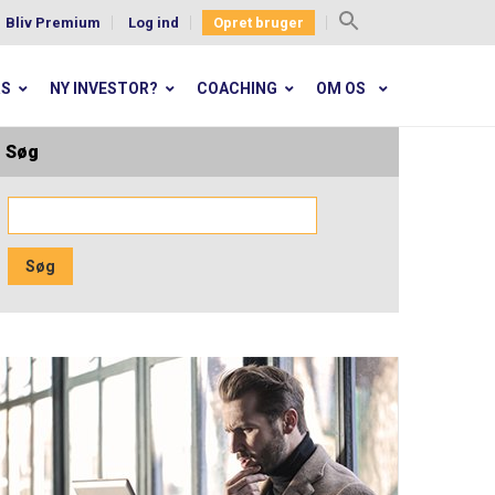
Bliv Premium
Log ind
Opret bruger
Search
for:
RS
NY INVESTOR?
COACHING
OM OS
Søg