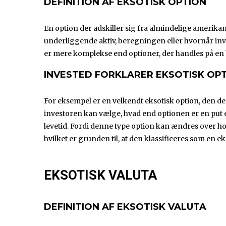
DEFINITION AF EKSOTISK OPTION
En option der adskiller sig fra almindelige amerik
underliggende aktiv, beregningen eller hvornår inv
er mere komplekse end optioner, der handles på en 
INVESTED FORKLARER EKSOTISK OP
For eksempel er en velkendt eksotisk option, den der
investoren kan vælge, hvad end optionen er en put e
levetid. Fordi denne type option kan ændres over h
hvilket er grunden til, at den klassificeres som en ek
EKSOTISK VALUTA
DEFINITION AF EKSOTISK VALUTA