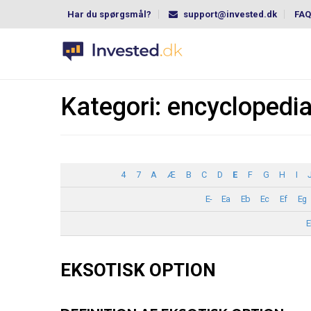
Har du spørgsmål?
support@invested.dk
FAQ
Kategori:
encyclopedi
4
7
A
Æ
B
C
D
E
F
G
H
I
E-
Ea
Eb
Ec
Ef
Eg
E
EKSOTISK OPTION