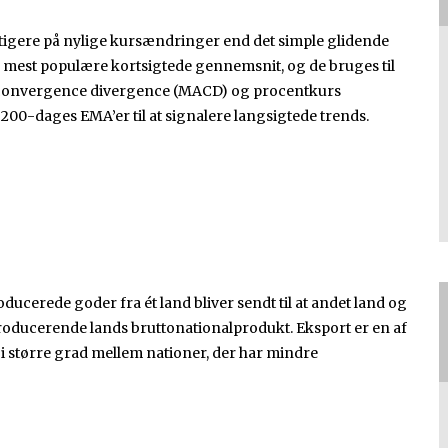
igere på nylige kursændringer end det simple glidende
mest populære kortsigtede gennemsnit, og de bruges til
 convergence divergence (MACD) og procentkurs
200-dages EMA’er til at signalere langsigtede trends.
ducerede goder fra ét land bliver sendt til at andet land og
t producerende lands bruttonationalprodukt. Eksport er en af
i større grad mellem nationer, der har mindre