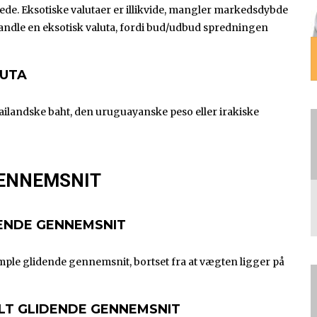
lede. Eksotiske valutaer er illikvide, mangler markedsdybde
andle en eksotisk valuta, fordi bud/udbud spredningen
LUTA
ilandske baht, den uruguayanske peso eller irakiske
GENNEMSNIT
DENDE GENNEMSNIT
ple glidende gennemsnit, bortset fra at vægten ligger på
LT GLIDENDE GENNEMSNIT