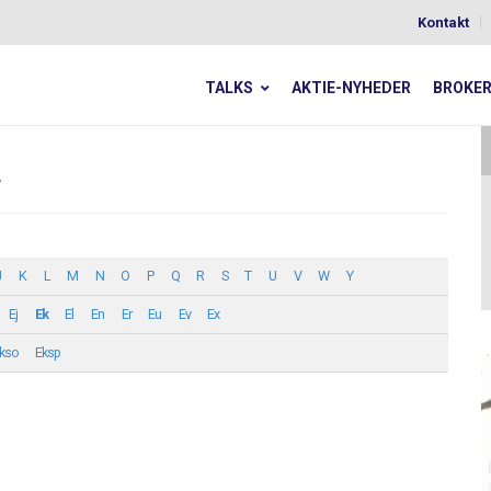
Kontakt
TALKS
AKTIE-NYHEDER
BROKE
a
J
K
L
M
N
O
P
Q
R
S
T
U
V
W
Y
Ej
Ek
El
En
Er
Eu
Ev
Ex
kso
Eksp