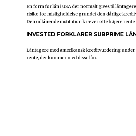
En form for lån i USA der normalt gives til låntager
risiko for misligholdelse grundet den dårlige kreditv
Den udlånende institution kræver ofte højere rente
INVESTED FORKLARER SUBPRIME LÅ
Låntagere med amerikansk kreditvurdering under 60
rente, der kommer med disse lån.