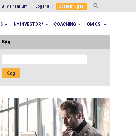
Bliv Premium
Log ind
Opret bruger
Search
for:
RS
NY INVESTOR?
COACHING
OM OS
Søg