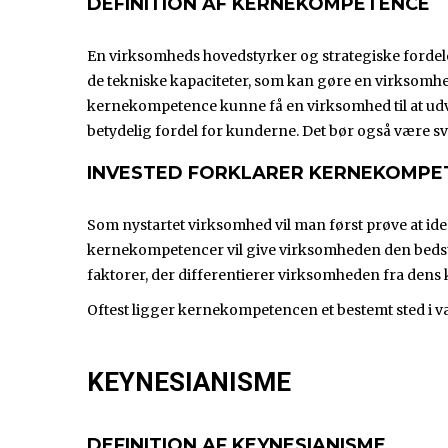
DEFINITION AF KERNEKOMPETENCE
En virksomheds hovedstyrker og strategiske forde
de tekniske kapaciteter, som kan gøre en virksomh
kernekompetence kunne få en virksomhed til at ud
betydelig fordel for kunderne. Det bør også være s
INVESTED FORKLARER KERNEKOMPE
Som nystartet virksomhed vil man først prøve at id
kernekompetencer vil give virksomheden den bedste 
faktorer, der differentierer virksomheden fra dens
Oftest ligger kernekompetencen et bestemt sted i 
KEYNESIANISME
DEFINITION AF KEYNESIANISME