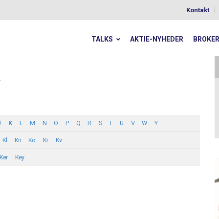
Kontakt
TALKS
AKTIE-NYHEDER
BROKE
a
J
K
L
M
N
O
P
Q
R
S
T
U
V
W
Y
Kl
Kn
Ko
Kr
Kv
Ker
Key