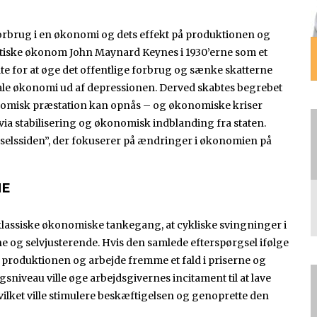
forbrug i en økonomi og dets effekt på produktionen og
ritiske økonom John Maynard Keynes i 1930’erne som et
lte for at øge det offentlige forbrug og sænke skatterne
bale økonomi ud af depressionen. Derved skabtes begrebet
onomisk præstation kan opnås – og økonomiske kriser
via stabilisering og økonomisk indblanding fra staten.
selssiden”, der fokuserer på ændringer i økonomien på
ME
klassiske økonomiske tankegang, at cykliske svingninger i
 og selvjusterende. Hvis den samlede efterspørgsel ifølge
 i produktionen og arbejde fremme et fald i priserne og
sniveau ville øge arbejdsgivernes incitament til at lave
ilket ville stimulere beskæftigelsen og genoprette den