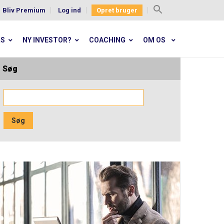
Bliv Premium
Log ind
Opret bruger
Search
for:
RS
NY INVESTOR?
COACHING
OM OS
Søg