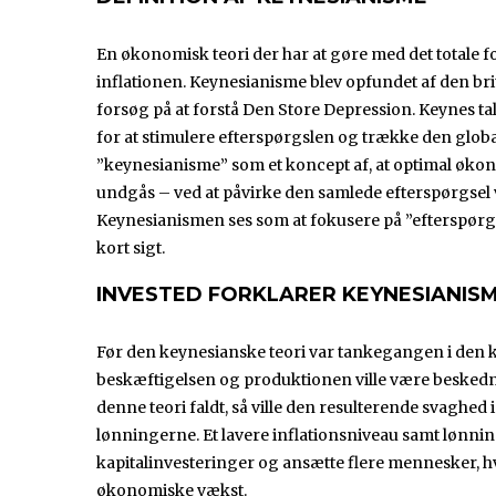
En økonomisk teori der har at gøre med det totale 
inflationen. Keynesianisme blev opfundet af den b
forsøg på at forstå Den Store Depression. Keynes ta
for at stimulere efterspørgslen og trække den glo
”keynesianisme” som et koncept af, at optimal øk
undgås – ved at påvirke den samlede efterspørgsel 
Keynesianismen ses som at fokusere på ”efterspørg
kort sigt.
INVESTED FORKLARER KEYNESIANIS
Før den keynesianske teori var tankegangen i den 
beskæftigelsen og produktionen ville være beskedne
denne teori faldt, så ville den resulterende svaghed
lønningerne. Et lavere inflationsniveau samt lønning
kapitalinvesteringer og ansætte flere mennesker, hv
økonomiske vækst.