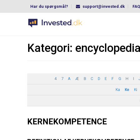
Har du spørgsmål?
support@invested.dk
FAQ
Kategori:
encyclopedi
4
7
A
Æ
B
C
D
E
F
G
H
I
Ka
Ke
Ki
KERNEKOMPETENCE