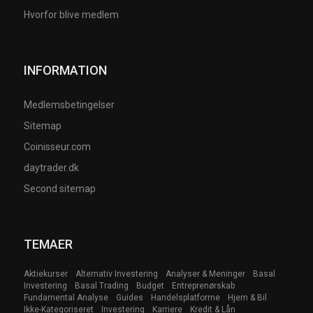
Hvorfor blive medlem
INFORMATION
Medlemsbetingelser
Sitemap
Coinisseur.com
daytrader.dk
Second sitemap
TEMAER
Aktiekurser
Alternativ Investering
Analyser & Meninger
Basal
Investering
Basal Trading
Budget
Entreprenørskab
Fundamental Analyse
Guides
Handelsplatforme
Hjem & Bil
Ikke-Kategoriseret
Investering
Karriere
Kredit & Lån