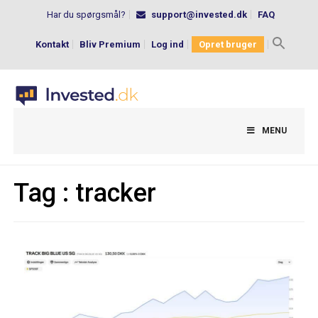
Har du spørgsmål?
support@invested.dk
FAQ
Kontakt
Bliv Premium
Log ind
Opret bruger
Search
for:
MENU
Tag :
tracker