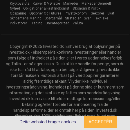
Kryptovaluta
Kurver & Mønstre
Markeder
Markeder Generelt
Nyhed
Obligationer & Fast Indkomst
Økonomi & Politik
Opsparing
Optioner Og Futures
Privatøkonomi
Sektorer
Skat
Skribentens Mening
Spørgsmål
Strategier
Svar
Tekniske
Indikatorer
Trading
Uncategorized
Valuta
Copyright © 2026 Invested.dk. Enhver brug af oplysninger på
invested.dk - eksempelvis konkrete investeringer eller handler
som følge af indholdet på siden eller i vores uddannelsesforløb
og Talks - er på egen risiko. Du skal ikke handle for penge, som du
ikke har råd til at tabe, og du bør søge rådgivning, hvis du ikke
forstår risikoen. Historisk afkast på værdipapirer garanterer
aldrig fremtidige afkast. Vi yder ikke individuel
investeringsrådgivning. Indholdet på denne side er kun ment som
information, og det skal ikke opfattes som handelsrådgivning.
Invested.dk kan i visse tilfælde modtage kommission og/eller
betaling og/eller fordele for annoncering fra de
handelsplatforme, der er omtalt her på siden. Invested.dk
tilstræber dog 100% objektivitet i lighed med, hvad man
Dette websted bruger cookies.
ACCEPTÉR
genfinder hos andre typer professionelle medier.
Back to top