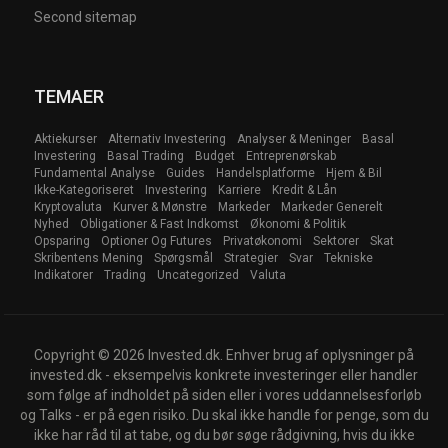
Second sitemap
TEMAER
Aktiekurser
Alternativ Investering
Analyser & Meninger
Basal
Investering
Basal Trading
Budget
Entreprenørskab
Fundamental Analyse
Guides
Handelsplatforme
Hjem & Bil
Ikke-Kategoriseret
Investering
Karriere
Kredit & Lån
Kryptovaluta
Kurver & Mønstre
Markeder
Markeder Generelt
Nyhed
Obligationer & Fast Indkomst
Økonomi & Politik
Opsparing
Optioner Og Futures
Privatøkonomi
Sektorer
Skat
Skribentens Mening
Spørgsmål
Strategier
Svar
Tekniske
Indikatorer
Trading
Uncategorized
Valuta
Copyright © 2026 Invested.dk. Enhver brug af oplysninger på
invested.dk - eksempelvis konkrete investeringer eller handler
som følge af indholdet på siden eller i vores uddannelsesforløb
og Talks - er på egen risiko. Du skal ikke handle for penge, som du
ikke har råd til at tabe, og du bør søge rådgivning, hvis du ikke