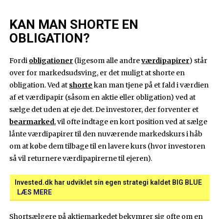
KAN MAN SHORTE EN
OBLIGATION?
Fordi
obligationer
(ligesom alle andre
værdipapirer
) står
over for markedsudsving, er det muligt at shorte en
obligation. Ved at
shorte
kan man tjene på et fald i værdien
af et værdipapir (såsom en aktie eller obligation) ved at
sælge det uden at eje det. De investorer, der forventer et
bearmarked
, vil ofte indtage en kort position ved at sælge
lånte værdipapirer til den nuværende markedskurs i håb
om at købe dem tilbage til en lavere kurs (hvor investoren
så vil returnere værdipapirerne til ejeren).
Invested.dk har udviklet sin egen strategi kaldet BIG BLUE
LÆS MERE
Shortsælgere på aktiemarkedet bekymrer sig ofte om en