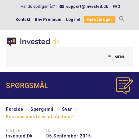
Har du spørgsmål?
support@invested.dk
FAQ
Kontakt
Bliv Premium
Log ind
Opret bruger
Search
for:
MENU
SPØRGSMÅL
>
>
>
Forside
Spørgsmål
Svar
Kan man shorte en obligation?
Forfatter
Dato
Invested Dk
05.september 2015