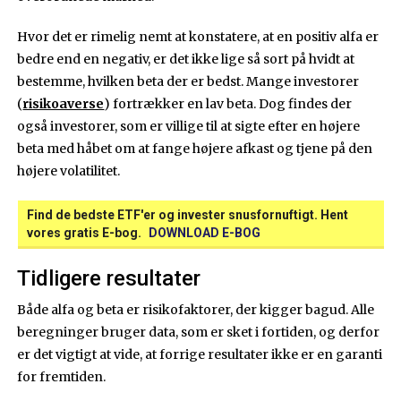
Hvor det er rimelig nemt at konstatere, at en positiv alfa er
bedre end en negativ, er det ikke lige så sort på hvidt at
bestemme, hvilken beta der er bedst. Mange investorer
(
risikoaverse
) fortrækker en lav beta. Dog findes der
også investorer, som er villige til at sigte efter en højere
beta med håbet om at fange højere afkast og tjene på den
højere volatilitet.
Find de bedste ETF'er og invester snusfornuftigt. Hent
vores gratis E-bog.
DOWNLOAD E-BOG
Tidligere resultater
Både alfa og beta er risikofaktorer, der kigger bagud. Alle
beregninger bruger data, som er sket i fortiden, og derfor
er det vigtigt at vide, at forrige resultater ikke er en garanti
for fremtiden.