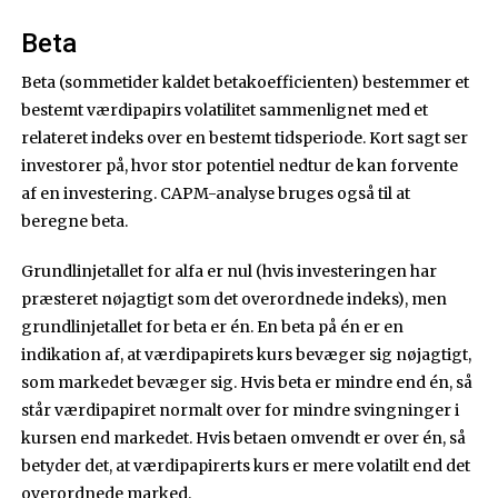
Beta
Beta (sommetider kaldet betakoefficienten) bestemmer et
bestemt værdipapirs volatilitet sammenlignet med et
relateret indeks over en bestemt tidsperiode. Kort sagt ser
investorer på, hvor stor potentiel nedtur de kan forvente
af en investering. CAPM-analyse bruges også til at
beregne beta.
Grundlinjetallet for alfa er nul (hvis investeringen har
præsteret nøjagtigt som det overordnede indeks), men
grundlinjetallet for beta er én. En beta på én er en
indikation af, at værdipapirets kurs bevæger sig nøjagtigt,
som markedet bevæger sig. Hvis beta er mindre end én, så
står værdipapiret normalt over for mindre svingninger i
kursen end markedet. Hvis betaen omvendt er over én, så
betyder det, at værdipapirerts kurs er mere volatilt end det
overordnede marked.