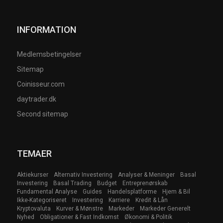
INFORMATION
Medlemsbetingelser
Sitemap
Coinisseur.com
daytrader.dk
Second sitemap
TEMAER
Aktiekurser
Alternativ Investering
Analyser & Meninger
Basal
Investering
Basal Trading
Budget
Entreprenørskab
Fundamental Analyse
Guides
Handelsplatforme
Hjem & Bil
Ikke-Kategoriseret
Investering
Karriere
Kredit & Lån
Kryptovaluta
Kurver & Mønstre
Markeder
Markeder Generelt
Nyhed
Obligationer & Fast Indkomst
Økonomi & Politik