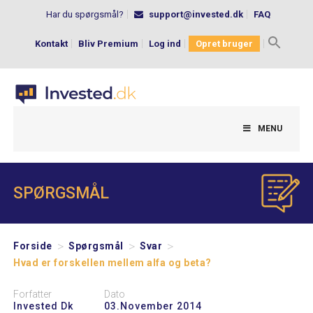
Har du spørgsmål?
support@invested.dk
FAQ
Kontakt
Bliv Premium
Log ind
Opret bruger
Search
for:
MENU
SPØRGSMÅL
>
>
>
Forside
Spørgsmål
Svar
Hvad er forskellen mellem alfa og beta?
Forfatter
Dato
Invested Dk
03.november 2014