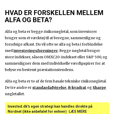
HVAD ER FORSKELLEN MELLEM
ALFA OG BETA?
Alfa og beta er begge risikonøgletal, som investorer
bruger som et værktøj til at beregne, sammenligne og
forudsige afkast. Du vil ofte se alfa og beta i forbindelse
med
investeringsforeninger
. Begge nøgletal bruger
store indekser, såsom OMXC20-indekset eller S&P 500, og
sammenligner dem med individuelle værdipapirer for at
belyse en bestemt præstationstendens.
Alfa og beta er to af de fem basale tekniske risikonøgletal.
De tre andre er
standardafvigelse
,
R-kvadrat
og
Sharpe
nøgletallet.
Invested.dk's egen strategi kan handles direkte på
Nordnet (ikke anbefalet for enhver)
LÆS MERE