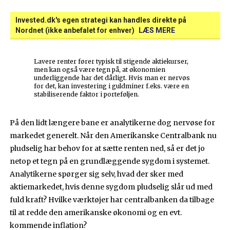
Invested.dk's egen strategi kan handles direkte på
Nordnet (ikke anbefalet for enhver)
LÆS MERE
Lavere renter fører typisk til stigende aktiekurser,
men kan også være tegn på, at økonomien
underliggende har det dårligt. Hvis man er nervøs
for det, kan investering i guldminer f.eks. være en
stabiliserende faktor i porteføljen.
På den lidt længere bane er analytikerne dog nervøse for
markedet generelt. Når den Amerikanske Centralbank nu
pludselig har behov for at sætte renten ned, så er det jo
netop et tegn på en grundlæggende sygdom i systemet.
Analytikerne spørger sig selv, hvad der sker med
aktiemarkedet, hvis denne sygdom pludselig slår ud med
fuld kraft? Hvilke værktøjer har centralbanken da tilbage
til at redde den amerikanske økonomi og en evt.
kommende inflation?