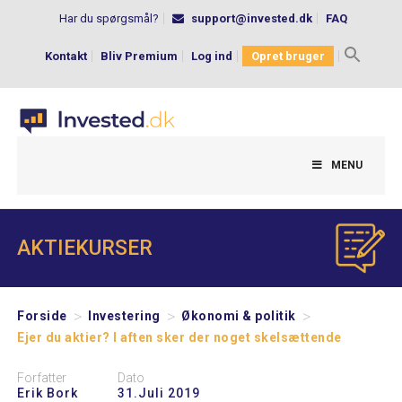
Har du spørgsmål?
support@invested.dk
FAQ
Kontakt
Bliv Premium
Log ind
Opret bruger
Search
for:
MENU
AKTIEKURSER
>
>
>
Forside
Investering
Økonomi & politik
Ejer du aktier? I aften sker der noget skelsættende
Forfatter
Dato
Erik Bork
31.juli 2019