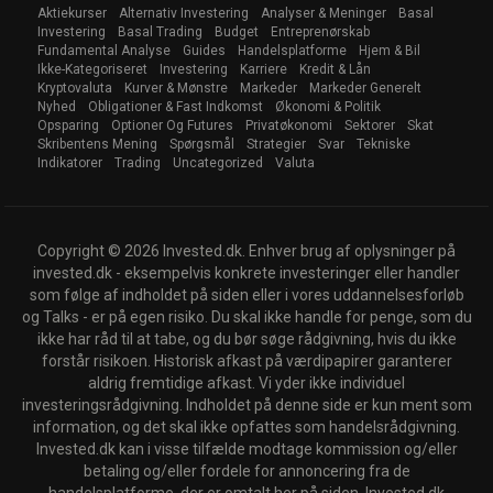
Aktiekurser
Alternativ Investering
Analyser & Meninger
Basal
Investering
Basal Trading
Budget
Entreprenørskab
Fundamental Analyse
Guides
Handelsplatforme
Hjem & Bil
Ikke-Kategoriseret
Investering
Karriere
Kredit & Lån
Kryptovaluta
Kurver & Mønstre
Markeder
Markeder Generelt
Nyhed
Obligationer & Fast Indkomst
Økonomi & Politik
Opsparing
Optioner Og Futures
Privatøkonomi
Sektorer
Skat
Skribentens Mening
Spørgsmål
Strategier
Svar
Tekniske
Indikatorer
Trading
Uncategorized
Valuta
Copyright © 2026 Invested.dk. Enhver brug af oplysninger på
invested.dk - eksempelvis konkrete investeringer eller handler
som følge af indholdet på siden eller i vores uddannelsesforløb
og Talks - er på egen risiko. Du skal ikke handle for penge, som du
ikke har råd til at tabe, og du bør søge rådgivning, hvis du ikke
forstår risikoen. Historisk afkast på værdipapirer garanterer
aldrig fremtidige afkast. Vi yder ikke individuel
investeringsrådgivning. Indholdet på denne side er kun ment som
information, og det skal ikke opfattes som handelsrådgivning.
Invested.dk kan i visse tilfælde modtage kommission og/eller
betaling og/eller fordele for annoncering fra de
handelsplatforme, der er omtalt her på siden. Invested.dk