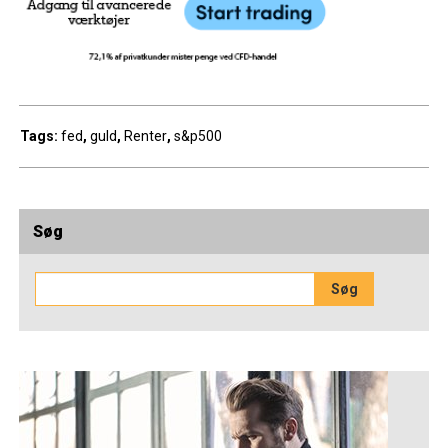
Tags:
fed
,
guld
,
Renter
,
s&p500
Søg