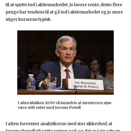
til at spytte ind i aktiemarkedet. Jo lavere rente, desto flere
penge har tendens til at gå ind i aktiemarkedet og jo mere
stiger kurserne typisk.
I aften klokken 20:00 vil tusindvis af investorers øjne
være stift rettet mod Jerome Powell
I aften forventer analytikerne med stor sikkerhed, at
Jerome Powell vil sætte renten ned, og det er i sig selv en