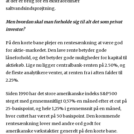
at der er brug for en ekstraordinær
saltvandsindsprøjtning.
Men hvordan skal man forholde sig til alt det som privat
investor?
På den korte bane plejer en rentesænkning at være god
for aktie-markedet. Den lave rente betyder gode
låneforhold, og det betyder gode muligheder for kapital til
aktiekøb. Lige nu ligger centralbank-renten på 2.50%, og
de fleste analytikere venter, at renten fra i aften falder til
2.25%.
Siden 1990 har det store amerikanske indeks S&P500
steget med gennemsnitligt 0,57% en måned efter et cut på
25-basispoint, og hele 1,25% i gennemsnit på en måned,
hvor cuttet har været på 50 basispoint. Den kommende
rentesænkning lover med andre ord godt for
amerikanske vækstaktier generelt på den korte bane.