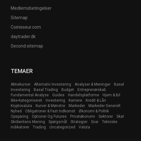
Medlemsbetingelser
Sitemap
Coinisseur.com
daytrader.dk
Second sitemap
TEMAER
Aktiekurser
Alternativ Investering
Analyser & Meninger
Basal
Investering
Basal Trading
Budget
Entreprenørskab
Fundamental Analyse
Guides
Handelsplatforme
Hjem & Bil
Ikke-Kategoriseret
Investering
Karriere
Kredit & Lån
Kryptovaluta
Kurver & Mønstre
Markeder
Markeder Generelt
Nyhed
Obligationer & Fast Indkomst
Økonomi & Politik
Opsparing
Optioner Og Futures
Privatøkonomi
Sektorer
Skat
Skribentens Mening
Spørgsmål
Strategier
Svar
Tekniske
Indikatorer
Trading
Uncategorized
Valuta