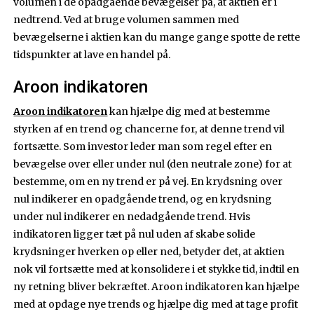
volumen i de opadgående bevægelser på, at aktien er i
nedtrend. Ved at bruge volumen sammen med
bevægelserne i aktien kan du mange gange spotte de rette
tidspunkter at lave en handel på.
Aroon indikatoren
Aroon indikatoren
kan hjælpe dig med at bestemme
styrken af en trend og chancerne for, at denne trend vil
fortsætte. Som investor leder man som regel efter en
bevægelse over eller under nul (den neutrale zone) for at
bestemme, om en ny trend er på vej. En krydsning over
nul indikerer en opadgående trend, og en krydsning
under nul indikerer en nedadgående trend. Hvis
indikatoren ligger tæt på nul uden af skabe solide
krydsninger hverken op eller ned, betyder det, at aktien
nok vil fortsætte med at konsolidere i et stykke tid, indtil en
ny retning bliver bekræftet. Aroon indikatoren kan hjælpe
med at opdage nye trends og hjælpe dig med at tage profit