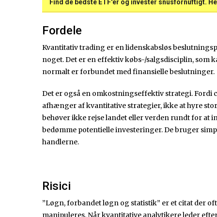
Find de bedste ETF'er og invester snusfornuftigt. He
Fordele
Kvantitativ trading er en lidenskabsløs beslutnings
noget. Det er en effektiv købs-/salgsdisciplin, som k
normalt er forbundet med finansielle beslutninger.
Det er også en omkostningseffektiv strategi. Fordi
afhænger af kvantitative strategier, ikke at hyre st
behøver ikke rejse landet eller verden rundt for at
bedømme potentielle investeringer. De bruger simpe
handlerne.
Risici
”Løgn, forbandet løgn og statistik” er et citat der of
manipuleres. Når kvantitative analytikere leder efte