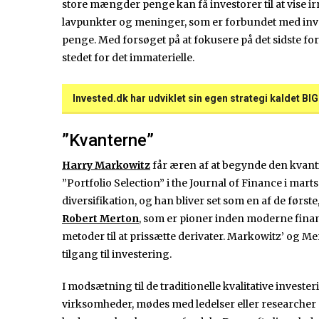
store mængder penge kan få investorer til at vise ir
lavpunkter og meninger, som er forbundet med inves
penge. Med forsøget på at fokusere på det sidste fo
stedet for det immaterielle.
Invested.dk har udviklet sin egen strategi kaldet BI
”Kvanterne”
Harry Markowitz
får æren af at begynde den kvanti
”Portfolio Selection” i the Journal of Finance i mart
diversifikation, og han bliver set som en af de førs
Robert Merton
, som er pioner inden moderne finan
metoder til at prissætte derivater. Markowitz’ og M
tilgang til investering.
I modsætning til de traditionelle kvalitative investe
virksomheder, mødes med ledelser eller researcher