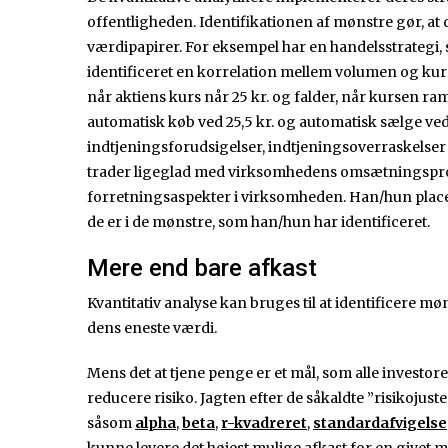
offentligheden. Identifikationen af mønstre gør, at
værdipapirer. For eksempel har en handelsstrategi
identificeret en korrelation mellem volumen og kurs
når aktiens kurs når 25 kr. og falder, når kursen ram
automatisk køb ved 25,5 kr. og automatisk sælge ved
indtjeningsforudsigelser, indtjeningsoverraskelser o
trader ligeglad med virksomhedens omsætningsprosp
forretningsaspekter i virksomheden. Han/hun placer
de er i de mønstre, som han/hun har identificeret.
Mere end bare afkast
Kvantitativ analyse kan bruges til at identificere mø
dens eneste værdi.
Mens det at tjene penge er et mål, som alle investore
reducere risiko. Jagten efter de såkaldte ”risikoju
såsom
alpha
,
beta
,
r-kvadreret
,
standardafvigelse