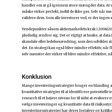
handler om at gå igennem store mængder data. At væ
måske virker perfekt, indtil de ikke gør. Selv når mø
validere dem. Som alle investorer ved, er der ingen 
Vendepunkter såsom aktiemarkedets krak i 2008/20
pludselig ændrer sig. Det er vigtigt at huske, at data
skandale eller ledelsesændring, som den udvikler s
det. En strategi kan også blive mindre effektiv, når
selv mønstre der virker vil blive mindre effektive, nå
Konklusion
Mange investeringsstrategier bruger en blanding af 
kvantitative strategier til at identificere potentielle 
research til et højere niveau for til sidst at evaluere
vælge investeringer og kvantitativ data til risikostyr
investeringsstrategier har deres fortalere og kritike