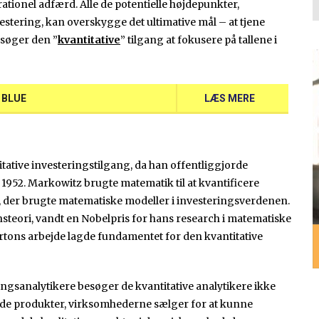
rationel adfærd. Alle de potentielle højdepunkter,
tering, kan overskygge det ultimative mål – at tjene
rsøger den ”
kvantitative
” tilgang at fokusere på tallene i
G BLUE
LÆS MERE
tative investeringstilgang, da han offentliggjorde
s 1952. Markowitz brugte matematik til at kvantificere
te, der brugte matematiske modeller i investeringsverdenen.
steori, vandt en Nobelpris for hans research i matematiske
ertons arbejde lagde fundamentet for den kvantitative
ringsanalytikere besøger de kvantitative analytikere ikke
 de produkter, virksomhederne sælger for at kunne