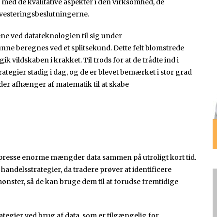
ed de kvalitative aspekter i den virksomhed, de
 investeringsbeslutningerne.
 ved datateknologien til sig under
ne beregnes ved et splitsekund. Dette felt blomstrede
ik vildskaben i krakket. Til trods for at de trådte ind i
ategier stadig i dag, og de er blevet bemærket i stor grad
der afhænger af matematik til at skabe
presse enorme mængder data sammen på utroligt kort tid.
 handelsstrategier, da tradere prøver at identificere
nster, så de kan bruge dem til at forudse fremtidige
ategier ved brug af data, som er tilgængelig for