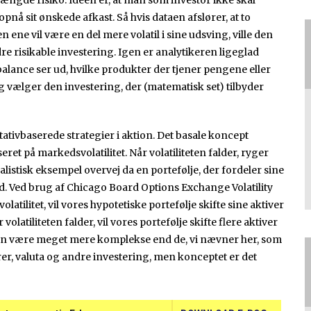
mængde risiko. Idéen er, at man som investor ikke skal
pnå sit ønskede afkast. Så hvis dataen afslører, at to
ene vil være en del mere volatil i sine udsving, ville den
re risikable investering. Igen er analytikeren ligeglad
alance ser ud, hvilke produkter der tjener pengene eller
og vælger den investering, der (matematisk set) tilbyder
tativbaserede strategier i aktion. Det basale koncept
ret på markedsvolatilitet. Når volatiliteten falder, ryger
ealistisk eksempel overvej da en portefølje, der fordeler sine
. Ved brug af Chicago Board Options Exchange Volatility
atilitet, vil vores hypotetiske portefølje skifte sine aktiver
olatiliteten falder, vil vores portefølje skifte flere aktiver
n være meget mere komplekse end de, vi nævner her, som
rer, valuta og andre investering, men konceptet er det