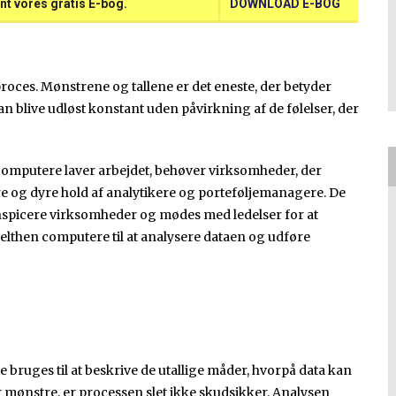
nt vores gratis E-bog.
DOWNLOAD E-BOG
proces. Mønstrene og tallene er det eneste, der betyder
an blive udløst konstant uden påvirkning af de følelser, der
 computere laver arbejdet, behøver virksomheder, der
ore og dyre hold af analytikere og porteføljemanagere. De
 inspicere virksomheder og mødes med ledelser for at
lthen computere til at analysere dataen og udføre
te bruges til at beskrive de utallige måder, hvorpå data kan
r mønstre, er processen slet ikke skudsikker. Analysen