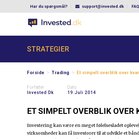
Har du spørgsmål?
support@invested.dk
FAQ
STRATEGIER
>
>
Forside
Trading
Et simpelt overblik over kvan
Forfatter
Dato
Invested Dk
19.juli 2014
ET SIMPELT OVERBLIK OVER 
Investering kan være en meget følelsesladet opleve
virksomheder kan få investorer til at udvikle et bånd t