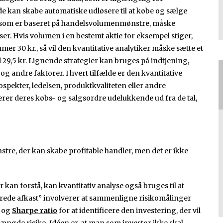
 de kan skabe automatiske udløsere til at købe og sælge
, som er baseret på handelsvolumenmønstre, måske
er. Hvis volumen i en bestemt aktie for eksempel stiger,
mer 30 kr., så vil den kvantitative analytiker måske sætte et
 29,5 kr. Lignende strategier kan bruges på indtjening,
g andre faktorer. I hvert tilfælde er den kvantitative
ekter, ledelsen, produktkvaliteten eller andre
er deres købs- og salgsordre udelukkende ud fra de tal,
nstre, der kan skabe profitable handler, men det er ikke
r kan forstå, kan kvantitativ analyse også bruges til at
sterede afkast” involverer at sammenligne risikomålinger
og
Sharpe ratio
for at identificere den investering, der vil