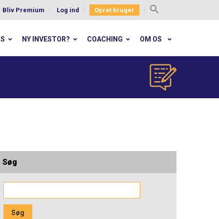
Bliv Premium
Log ind
Opret bruger
Search
for:
RS
NY INVESTOR?
COACHING
OM OS
Søg