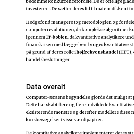
bedømme konkurrencefordele. De er ofte ligeglade m
investerer i. De sætter deres lid til matematikken i
Hedgefond managere tog metodologien og fordelene
computerrevolutionen, da komplekse algoritmer kun
igennem
IT-boblen
, da kvantitative analytikere undg
finanskrisen med begge ben, bruges kvantitative str
på grund af deres rolle i
højfrekvenshandel
(HFT), 
handelsbeslutninger.
Data overalt
Computer-æraens begyndelse gjorde det muligt at 
Dette har skabt flere og flere indviklede kvantitative
eksisterende mønstre og derefter modellere disse mø
kursbevægelser i visse værdipapirer.
De kvantitative analytikere implementerer deres str