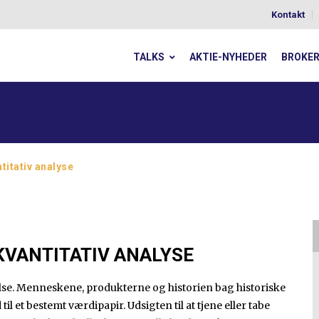
Kontakt
TALKS
AKTIE-NYHEDER
BROKE
titativ analyse
KVANTITATIV ANALYSE
lse. Menneskene, produkterne og historien bag historiske
il et bestemt værdipapir. Udsigten til at tjene eller tabe