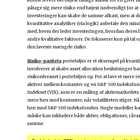
kunne levere det højest mulige afkast for en givet 
påtage sig mere risiko end højest nødvendigt for at o
investeringer kan skabe de samme afkast, men at den 
kvantitative analytiker (via logik) anbefale den mind
med, hvem der leder investeringen, hvordan deres b
andre kvalitative faktorer. De fokuserer kun på tal 
den laveste mængde risiko.
Risiko-paritets
porteføljer er et eksempel på kvanti
involverer at skabe asset allocation beslutninger base
risikoniveauet i porteføljen op. For at lave et mere r
aktiver mellem kontanter og en S&P 500 indeksfond
Indekset (VIX), som er en måling af aktiemarkedets vol
mere hen mod kontanter, når volatiliteten stiger. Når v
hen mod S&P 500 indeksfonden. Nogle modeller ka
måske kan inkludere både aktier, obligationer, råva
samme.