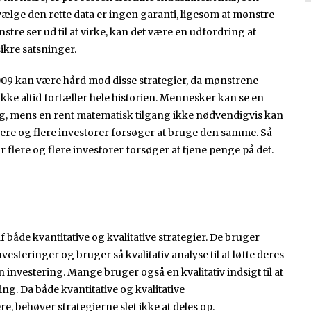
lge den rette data er ingen garanti, ligesom at mønstre
nstre ser ud til at virke, kan det være en udfordring at
sikre satsninger.
09 kan være hård mod disse strategier, da mønstrene
 ikke altid fortæller hele historien. Mennesker kan se en
ig, mens en rent matematisk tilgang ikke nødvendigvis kan
 flere og flere investorer forsøger at bruge den samme. Så
r flere og flere investorer forsøger at tjene penge på det.
både kvantitative og kvalitative strategier. De bruger
investeringer og bruger så kvalitativ analyse til at løfte deres
 en investering. Mange bruger også en kvalitativ indsigt til at
ing. Da både kvantitative og kvalitative
re, behøver strategierne slet ikke at deles op.