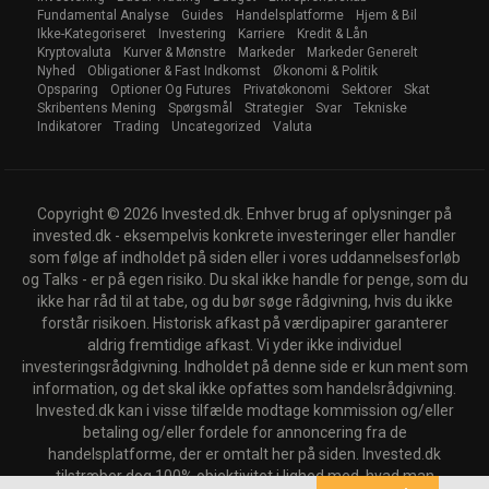
Fundamental Analyse
Guides
Handelsplatforme
Hjem & Bil
Ikke-Kategoriseret
Investering
Karriere
Kredit & Lån
Kryptovaluta
Kurver & Mønstre
Markeder
Markeder Generelt
Nyhed
Obligationer & Fast Indkomst
Økonomi & Politik
Opsparing
Optioner Og Futures
Privatøkonomi
Sektorer
Skat
Skribentens Mening
Spørgsmål
Strategier
Svar
Tekniske
Indikatorer
Trading
Uncategorized
Valuta
Copyright © 2026 Invested.dk. Enhver brug af oplysninger på
invested.dk - eksempelvis konkrete investeringer eller handler
som følge af indholdet på siden eller i vores uddannelsesforløb
og Talks - er på egen risiko. Du skal ikke handle for penge, som du
ikke har råd til at tabe, og du bør søge rådgivning, hvis du ikke
forstår risikoen. Historisk afkast på værdipapirer garanterer
aldrig fremtidige afkast. Vi yder ikke individuel
investeringsrådgivning. Indholdet på denne side er kun ment som
information, og det skal ikke opfattes som handelsrådgivning.
Invested.dk kan i visse tilfælde modtage kommission og/eller
betaling og/eller fordele for annoncering fra de
handelsplatforme, der er omtalt her på siden. Invested.dk
tilstræber dog 100% objektivitet i lighed med, hvad man