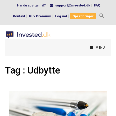
Har du spørgsmål?
support@invested.dk
FAQ
Kontakt
Bliv Premium
Log ind
Opret bruger
Search
for:
MENU
Tag :
Udbytte