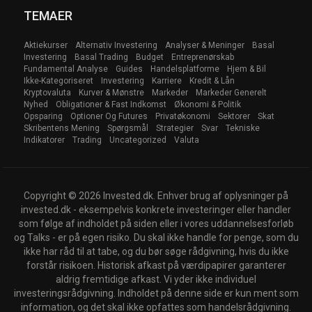
TEMAER
Aktiekurser
Alternativ Investering
Analyser & Meninger
Basal
Investering
Basal Trading
Budget
Entreprenørskab
Fundamental Analyse
Guides
Handelsplatforme
Hjem & Bil
Ikke-Kategoriseret
Investering
Karriere
Kredit & Lån
Kryptovaluta
Kurver & Mønstre
Markeder
Markeder Generelt
Nyhed
Obligationer & Fast Indkomst
Økonomi & Politik
Opsparing
Optioner Og Futures
Privatøkonomi
Sektorer
Skat
Skribentens Mening
Spørgsmål
Strategier
Svar
Tekniske
Indikatorer
Trading
Uncategorized
Valuta
Copyright © 2026 Invested.dk. Enhver brug af oplysninger på
invested.dk - eksempelvis konkrete investeringer eller handler
som følge af indholdet på siden eller i vores uddannelsesforløb
og Talks - er på egen risiko. Du skal ikke handle for penge, som du
ikke har råd til at tabe, og du bør søge rådgivning, hvis du ikke
forstår risikoen. Historisk afkast på værdipapirer garanterer
aldrig fremtidige afkast. Vi yder ikke individuel
investeringsrådgivning. Indholdet på denne side er kun ment som
information, og det skal ikke opfattes som handelsrådgivning.