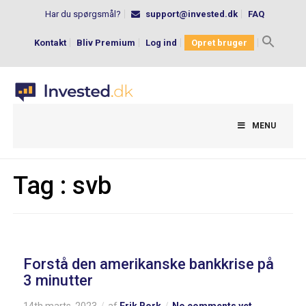
Har du spørgsmål?
support@invested.dk
FAQ
Kontakt
Bliv Premium
Log ind
Opret bruger
Search
for:
MENU
Tag :
svb
Forstå den amerikanske bankkrise på
3 minutter
14th marts, 2023
af
Erik Bork
No comments yet