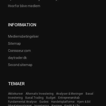
Hvorfor blive medlem
INFORMATION
Medlemsbetingelser
Sitemap
Coinisseur.com
daytrader.dk
Second sitemap
TEMAER
Aktiekurser
Alternativ Investering
Analyser & Meninger
Basal
Investering
Basal Trading
Budget
Entreprenørskab
Fundamental Analyse
Guides
Handelsplatforme
Hjem & Bil
Ikke-Kategoriseret
Investering
Karriere
Kredit & Lån