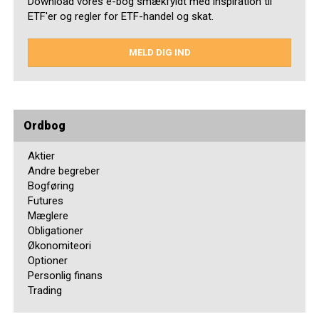
Download vores e-bog smækfyldt med inspiration til
ETF'er og regler for ETF-handel og skat.
MELD DIG IND
Ordbog
Aktier
Andre begreber
Bogføring
Futures
Mæglere
Obligationer
Økonomiteori
Optioner
Personlig finans
Trading