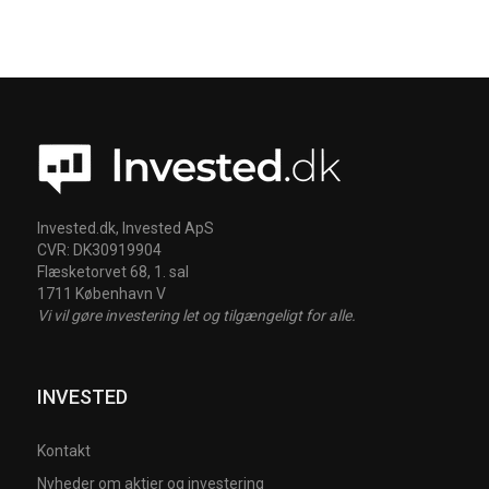
Invested.dk, Invested ApS
CVR: DK30919904
Flæsketorvet 68, 1. sal
1711 København V
Vi vil gøre investering let og tilgængeligt for alle.
INVESTED
Kontakt
Nyheder om aktier og investering