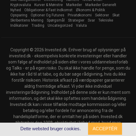
Kryptovaluta
Kurver & Mønstre
Markeder
Markeder Generelt
Nyhed
Obligationer & Fast Indkomst
Økonomi & Politik
Opsparing
Optioner Og Futures
Privatøkonomi
Sektorer
Skat
Skribentens Mening
Spørgsmål
Strategier
Svar
Tekniske
Indikatorer
Trading
Uncategorized
Valuta
Copyright © 2026 Invested.dk. Enhver brug af oplysninger på
invested.dk - eksempelvis konkrete investeringer eller handler
som følge af indholdet på siden eller i vores uddannelsesforløb
og Talks - er på egen risiko. Du skal ikke handle for penge, som du
ikke har råd til at tabe, og du bør søge rådgivning, hvis du ikke
forstår risikoen. Historisk afkast på værdipapirer garanterer
aldrig fremtidige afkast. Vi yder ikke individuel
investeringsrådgivning. Indholdet på denne side er kun ment som
information, og det skal ikke opfattes som handelsrådgivning.
Invested.dk kan i visse tilfælde modtage kommission og/eller
betaling og/eller fordele for annoncering fra de
handelsplatforme, der er omtalt her på siden. Invested.dk
tilstræber dog 100% objektivitet i lighed med, hvad man
Dette websted bruger cookies.
ACCEPTÉR
genfinder hos andre typer professionelle medier.
Back to top