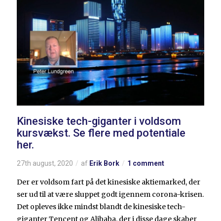
Kinesiske tech-giganter i voldsom
kursvækst. Se flere med potentiale
her.
27th august, 2020
af
Erik Bork
1 comment
Der er voldsom fart på det kinesiske aktiemarked, der
ser ud til at være sluppet godt igennem corona-krisen.
Det opleves ikke mindst blandt de kinesiske tech-
giganter Tencent og Alibaba, der i disse dage skaber