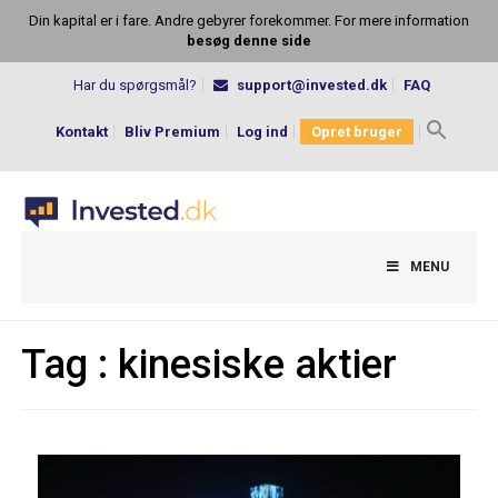
Din kapital er i fare. Andre gebyrer forekommer. For mere information
besøg denne side
Har du spørgsmål?
support@invested.dk
FAQ
Kontakt
Bliv Premium
Log ind
Opret bruger
Search
for:
MENU
Tag :
kinesiske aktier