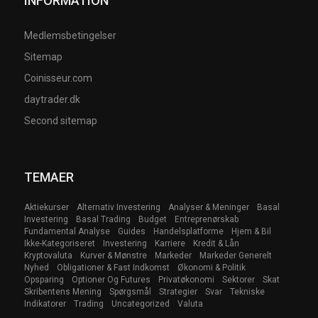
INFORMATION
Medlemsbetingelser
Sitemap
Coinisseur.com
daytrader.dk
Second sitemap
TEMAER
Aktiekurser
Alternativ Investering
Analyser & Meninger
Basal
Investering
Basal Trading
Budget
Entreprenørskab
Fundamental Analyse
Guides
Handelsplatforme
Hjem & Bil
Ikke-Kategoriseret
Investering
Karriere
Kredit & Lån
Kryptovaluta
Kurver & Mønstre
Markeder
Markeder Generelt
Nyhed
Obligationer & Fast Indkomst
Økonomi & Politik
Opsparing
Optioner Og Futures
Privatøkonomi
Sektorer
Skat
Skribentens Mening
Spørgsmål
Strategier
Svar
Tekniske
Indikatorer
Trading
Uncategorized
Valuta