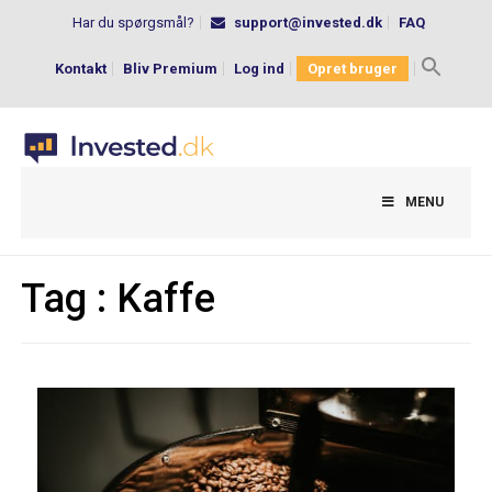
Har du spørgsmål?
support@invested.dk
FAQ
Kontakt
Bliv Premium
Log ind
Opret bruger
Search
for:
MENU
Tag :
Kaffe