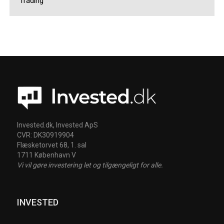
Trading
Invested.dk, Invested ApS
CVR: DK30919904
Flæsketorvet 68, 1. sal
1711 København V
Vi vil gøre investering let og tilgængeligt for alle.
INVESTED