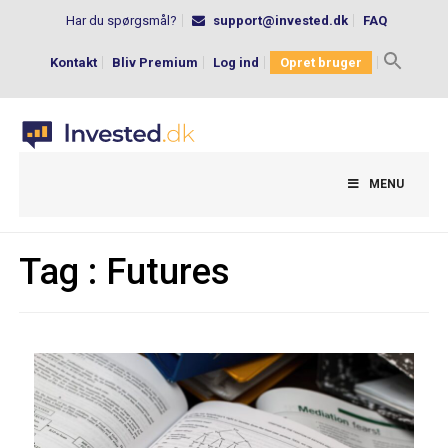
Har du spørgsmål?
support@invested.dk
FAQ
Kontakt
Bliv Premium
Log ind
Opret bruger
Search
for:
MENU
Tag :
Futures