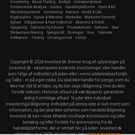
Investering
Basal Trading
Budget
Entreprenørskab
Fundamental Analyse
Guides
Handelsplatforme
Hjem & Bil
Ikke-Kategoriseret
Investering
Karriere
Kredit & Lån
Kryptovaluta
Kurver & Mønstre
Markeder
Markeder Generelt
Nyhed
Obligationer & Fast Indkomst
Økonomi & Politik
Opsparing
Optioner Og Futures
Privatøkonomi
Sektorer
Skat
Skribentens Mening
Spørgsmål
Strategier
Svar
Tekniske
Indikatorer
Trading
Uncategorized
Valuta
Copyright © 2026 Invested.dk. Enhver brug af oplysninger på
invested.dk - eksempelvis konkrete investeringer eller handler
som følge af indholdet på siden eller i vores uddannelsesforløb
og Talks - er på egen risiko. Du skal ikke handle for penge, som du
ikke har råd til at tabe, og du bør søge rådgivning, hvis du ikke
forstår risikoen. Historisk afkast på værdipapirer garanterer
aldrig fremtidige afkast. Vi yder ikke individuel
investeringsrådgivning. Indholdet på denne side er kun ment som
information, og det skal ikke opfattes som handelsrådgivning.
Invested.dk kan i visse tilfælde modtage kommission og/eller
betaling og/eller fordele for annoncering fra de
handelsplatforme, der er omtalt her på siden. Invested.dk
tilstræber dog 100% objektivitet i lighed med, hvad man