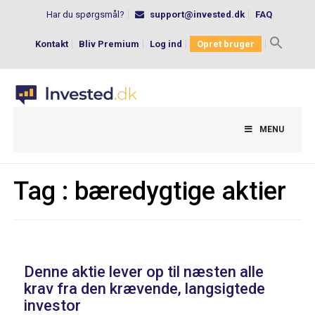
Har du spørgsmål?
support@invested.dk
FAQ
Kontakt
Bliv Premium
Log ind
Opret bruger
Search
for:
MENU
Tag :
bæredygtige aktier
Denne aktie lever op til næsten alle
krav fra den krævende, langsigtede
investor