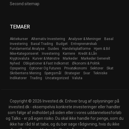
Second sitemap
TEMAER
Aktiekurser
Alternativ Investering
Analyser & Meninger
Basal
Investering
Basal Trading
Budget
Entreprenørskab
Fundamental Analyse
Guides
Handelsplatforme
Hjem & Bil
Ikke-Kategoriseret
Investering
Karriere
Kredit & Lån
Kryptovaluta
Kurver & Mønstre
Markeder
Markeder Generelt
Nyhed
Obligationer & Fast Indkomst
Økonomi & Politik
Opsparing
Optioner Og Futures
Privatøkonomi
Sektorer
Skat
Skribentens Mening
Spørgsmål
Strategier
Svar
Tekniske
Indikatorer
Trading
Uncategorized
Valuta
Copyright © 2026 Invested.dk. Enhver brug af oplysninger på
invested.dk - eksempelvis konkrete investeringer eller handler
som følge af indholdet på siden eller i vores uddannelsesforløb
og Talks - er på egen risiko. Du skal ikke handle for penge, som du
ikke har råd til at tabe, og du bør søge rådgivning, hvis du ikke