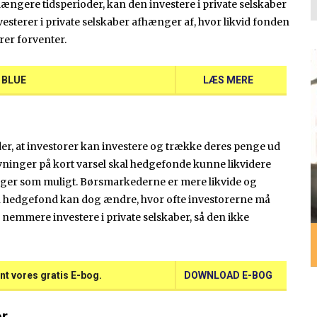
 længere tidsperioder, kan den investere i private selskaber
esterer i private selskaber afhænger af, hvor likvid fonden
orer forventer.
G BLUE
LÆS MERE
er, at investorer kan investere og trække deres penge ud
inger på kort varsel skal hedgefonde kunne likvidere
nger som muligt. Børsmarkederne er mere likvide og
. En hedgefond kan dog ændre, hvor ofte investorerne må
emmere investere i private selskaber, så den ikke
nt vores gratis E-bog.
DOWNLOAD E-BOG