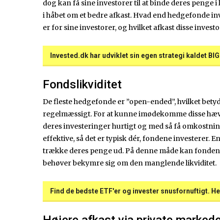
dog kan få sine investorer til at binde deres penge i
i håbet om et bedre afkast. Hvad end hedgefonde inv
er for sine investorer, og hvilket afkast disse invest
Invested.dk har udviklet sin egen strategi kaldet BI
Fondslikviditet
De fleste hedgefonde er ”open-ended”, hvilket betyd
regelmæssigt. For at kunne imødekomme disse hævn
deres investeringer hurtigt og med så få omkostni
effektive, så det er typisk dér, fondene investerer
trække deres penge ud. På denne måde kan fonden n
behøver bekymre sig om den manglende likviditet.
Find de bedste ETF'er og invester snusfornuftigt. He