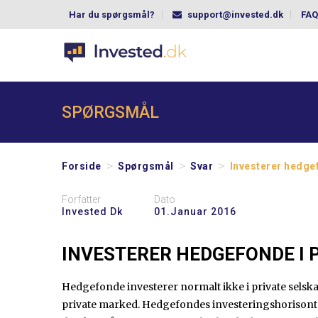
Har du spørgsmål?
support@invested.dk
FAQ
SPØRGSMÅL
>
>
>
Forside
Spørgsmål
Svar
Investerer hedgef
Forfatter
Dato
Invested Dk
01.januar 2016
INVESTERER HEDGEFONDE I 
Hedgefonde investerer normalt ikke i private selska
private marked. Hedgefondes investeringshorisonte