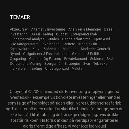
TEMAER
Aktiekurser
Alternativ Investering
Analyser & Meninger
Basal
Investering
Basal Trading
Budget
Entreprenørskab
Fundamental Analyse
Guides
Handelsplatforme
Hjem & Bil
Ikke-Kategoriseret
Investering
Karriere
Kredit & Lån
Kryptovaluta
Kurver & Mønstre
Markeder
Markeder Generelt
Nyhed
Obligationer & Fast Indkomst
Økonomi & Politik
Opsparing
Optioner Og Futures
Privatøkonomi
Sektorer
Skat
Skribentens Mening
Spørgsmål
Strategier
Svar
Tekniske
Indikatorer
Trading
Uncategorized
Valuta
Copyright © 2026 Invested.dk. Enhver brug af oplysninger på
invested.dk - eksempelvis konkrete investeringer eller handler
som følge af indholdet på siden eller i vores uddannelsesforløb
og Talks - er på egen risiko. Du skal ikke handle for penge, som du
ikke har råd til at tabe, og du bør søge rådgivning, hvis du ikke
forstår risikoen. Historisk afkast på værdipapirer garanterer
aldrig fremtidige afkast. Vi yder ikke individuel