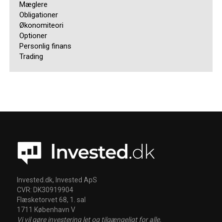
Mæglere
Obligationer
Økonomiteori
Optioner
Personlig finans
Trading
Invested.dk, Invested ApS
CVR: DK30919904
Flæsketorvet 68, 1. sal
1711 København V
Vi vil gøre investering let og tilgængeligt for alle.