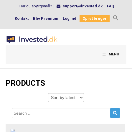
Har du spørgsmål?
support@invested.dk
FAQ
Kontakt
Bliv Premium
Log ind
Opret bruger
Search
for:
MENU
PRODUCTS