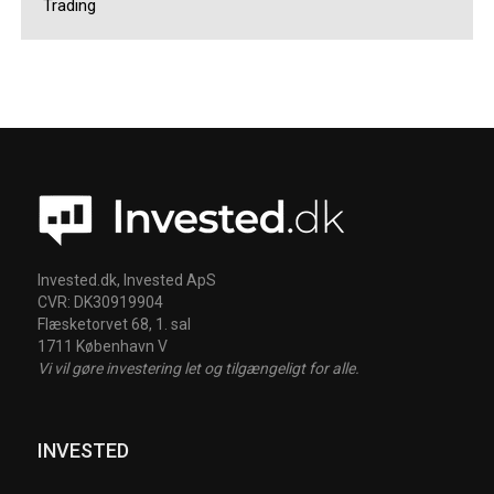
Trading
Invested.dk, Invested ApS
CVR: DK30919904
Flæsketorvet 68, 1. sal
1711 København V
Vi vil gøre investering let og tilgængeligt for alle.
INVESTED