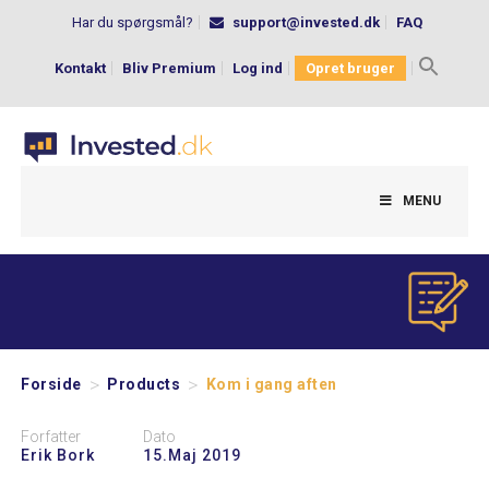
Har du spørgsmål?
support@invested.dk
FAQ
Kontakt
Bliv Premium
Log ind
Opret bruger
Search
for:
MENU
>
>
Forside
Products
Kom i gang aften
Forfatter
Dato
Erik Bork
15.maj 2019