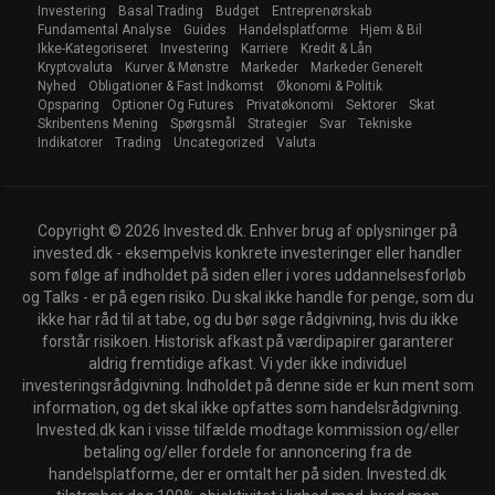
Investering
Basal Trading
Budget
Entreprenørskab
Fundamental Analyse
Guides
Handelsplatforme
Hjem & Bil
Ikke-Kategoriseret
Investering
Karriere
Kredit & Lån
Kryptovaluta
Kurver & Mønstre
Markeder
Markeder Generelt
Nyhed
Obligationer & Fast Indkomst
Økonomi & Politik
Opsparing
Optioner Og Futures
Privatøkonomi
Sektorer
Skat
Skribentens Mening
Spørgsmål
Strategier
Svar
Tekniske
Indikatorer
Trading
Uncategorized
Valuta
Copyright © 2026 Invested.dk. Enhver brug af oplysninger på
invested.dk - eksempelvis konkrete investeringer eller handler
som følge af indholdet på siden eller i vores uddannelsesforløb
og Talks - er på egen risiko. Du skal ikke handle for penge, som du
ikke har råd til at tabe, og du bør søge rådgivning, hvis du ikke
forstår risikoen. Historisk afkast på værdipapirer garanterer
aldrig fremtidige afkast. Vi yder ikke individuel
investeringsrådgivning. Indholdet på denne side er kun ment som
information, og det skal ikke opfattes som handelsrådgivning.
Invested.dk kan i visse tilfælde modtage kommission og/eller
betaling og/eller fordele for annoncering fra de
handelsplatforme, der er omtalt her på siden. Invested.dk