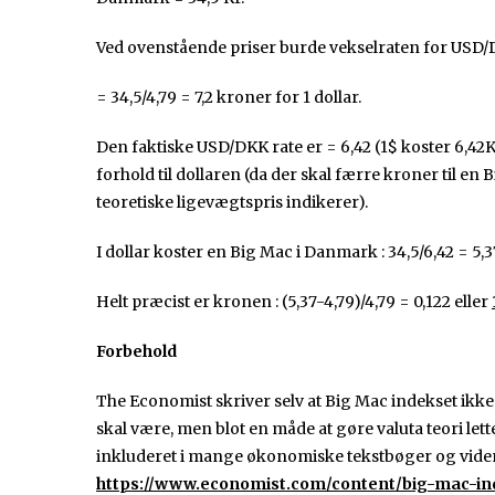
Ved ovenstående priser burde vekselraten for USD/D
= 34,5/4,79 = 7,2 kroner for 1 dollar.
Den faktiske USD/DKK rate er = 6,42 (1$ koster 6,42K
forhold til dollaren (da der skal færre kroner til e
teoretiske ligevægtspris indikerer).
I dollar koster en Big Mac i Danmark : 34,5/6,42 = 5,3
Helt præcist er kronen : (5,37-4,79)/4,79 = 0,122 eller
Forbehold
The Economist skriver selv at Big Mac indekset ikke
skal være, men blot en måde at gøre valuta teori lett
inkluderet i mange økonomiske tekstbøger og viden
https://www.economist.com/content/big-mac-in