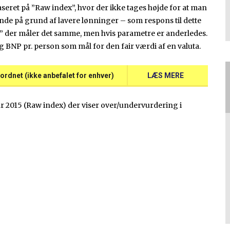
baseret på ”Raw index”, hvor der ikke tages højde for at man
ande på grund af lavere lønninger – som respons til dette
ex” der måler det samme, men hvis parametre er anderledes.
 BNP pr. person som mål for den fair værdi af en valuta.
ordnet (ikke anbefalet for enhver)
LÆS MERE
ar 2015 (Raw index) der viser over/undervurdering i