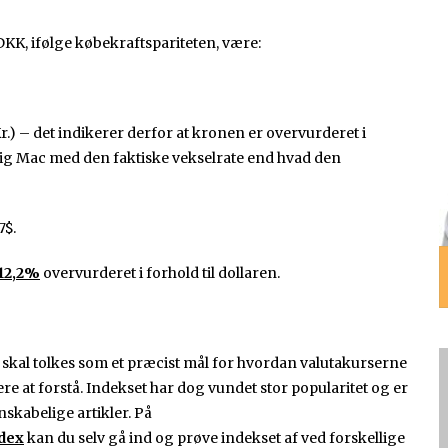
KK, ifølge købekraftspariteten, være:
r.) – det indikerer derfor at kronen er overvurderet i
n Big Mac med den faktiske vekselrate end hvad den
7$.
12,2%
overvurderet i forhold til dollaren.
 skal tolkes som et præcist mål for hvordan valutakurserne
ere at forstå. Indekset har dog vundet stor popularitet og er
skabelige artikler. På
dex
kan du selv gå ind og prøve indekset af ved forskellige