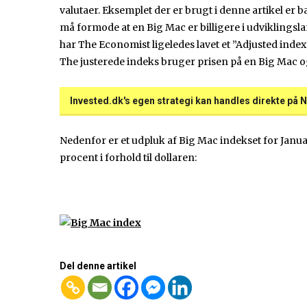
valutaer. Eksemplet der er brugt i denne artikel er 
må formode at en Big Mac er billigere i udviklingsl
har The Economist ligeledes lavet et ”Adjusted ind
The justerede indeks bruger prisen på en Big Mac og
Invested.dk's egen strategi kan handles direkte på N
Nedenfor er et udpluk af Big Mac indekset for Janu
procent i forhold til dollaren:
Del denne artikel