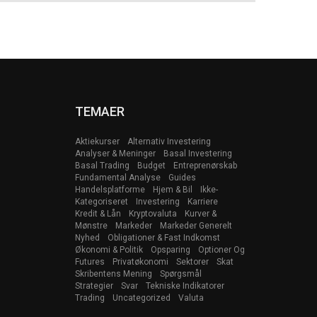
TEMAER
Aktiekurser
Alternativ Investering
Analyser & Meninger
Basal Investering
Basal Trading
Budget
Entreprenørskab
Fundamental Analyse
Guides
Handelsplatforme
Hjem & Bil
Ikke-
Kategoriseret
Investering
Karriere
Kredit & Lån
Kryptovaluta
Kurver &
Mønstre
Markeder
Markeder Generelt
Nyhed
Obligationer & Fast Indkomst
Økonomi & Politik
Opsparing
Optioner Og
Futures
Privatøkonomi
Sektorer
Skat
Skribentens Mening
Spørgsmål
Strategier
Svar
Tekniske Indikatorer
Trading
Uncategorized
Valuta