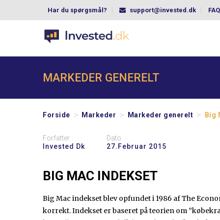
Har du spørgsmål?
support@invested.dk
FAQ
MARKEDER GENERELT
>
>
>
Forside
Markeder
Markeder generelt
Big 
Forfatter
Dato
Invested Dk
27.februar 2015
BIG MAC INDEKSET
Big Mac indekset blev opfundet i 1986 af The Economi
korrekt. Indekset er baseret på teorien om ”købekra