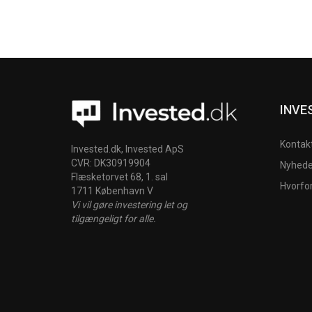
INVE
Kontak
Invested.dk, Invested ApS
CVR: DK30919904
Nyheder
Flæsketorvet 68, 1. sal
Hvorfo
1711 København V
Vi vil gøre investering let og
tilgængeligt for alle.