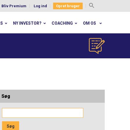
Bliv Premium
Log ind
Opret bruger
Search
for:
RS
NY INVESTOR?
COACHING
OM OS
Søg