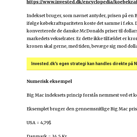
https://www.invested.dk/encyclopedia/koebekraf
Indekset bruger, som navnet antyder, prisen på en
ifølge købekraftspariteten koste det samme i f.eks.
konverterede de danske McDonalds priser til dollar
markedets vekselrater. Er dette ikke tilfældet er kro
kronen skal gerne, med tiden, bevæge sig mod doll
Invested.dk's egen strategi kan handles direkte på N
Numerisk eksempel
Big Mac indeksets princip forstås nemmest ved et 
Eksemplet bruger den gennemsnitlige Big Mac pris 
USA = 4,79$
Danmark = 34,5 Kr.