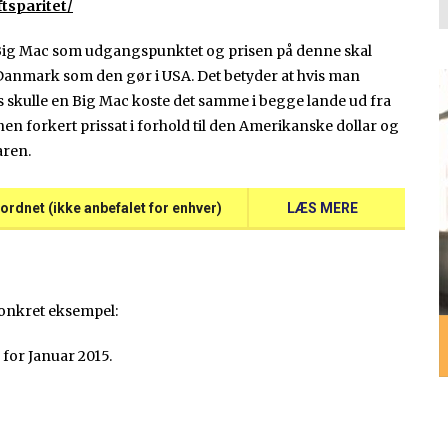
tsparitet/
 Big Mac som udgangspunktet og prisen på denne skal
 Danmark som den gør i USA. Det betyder at hvis man
s skulle en Big Mac koste det samme i begge lande ud fra
nen forkert prissat i forhold til den Amerikanske dollar og
aren.
ordnet (ikke anbefalet for enhver)
LÆS MERE
konkret eksempel:
for Januar 2015.