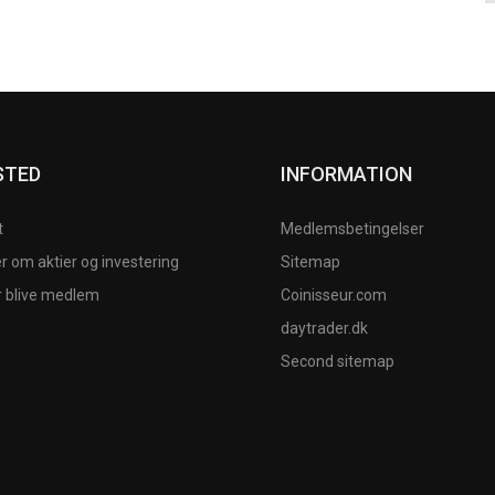
STED
INFORMATION
t
Medlemsbetingelser
 om aktier og investering
Sitemap
r blive medlem
Coinisseur.com
daytrader.dk
Second sitemap