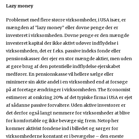
Lazy money
Problemet med flere større virksomheder, i USA især, er
mængden af ”lazy money” eller dovne penge der er
investeret i virksomheden. Dovne penge er den mængde
investeret kapital der ikke aktivt udøver indflydelse i
virksomheden, det er f.eks. passive indeks fonde eller
pensionskasser der ejer en stor mængde aktier, men uden
at gøre brug af den potentielle indflydelse ejerskabet
medfører. En pensionskasse vil hellere sælge eller
minimere sin aktie andel i en virksomhed end at forsøge
på at foretage ændringer i virksomheden. The Economist
estimerer at omkring 20% af det typiske firma i USA er ejet
af sådanne passive forvaltere. Uden aktive investorer er
det derfor også langt nemmere for virksomheder at blive
for komfortable og ikke bevæge sig frem. Netop her
kommer aktivist fondene ind i billedet og sørger for
virksomhederne konstant er i bevægelse – den eneste