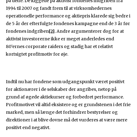
på dette. De kiggede på aktivist fondenes indgriben fra
1994 til 2007 og fandt frem til at virksomhedernes
operationelle performance og aktiepris klarede sig bedre i
de 5 år der efterfulgte fondenes kampagne end de 3 år før
fondenes indgriben
[2]
. Andre argumenterer dog for at
aktivist investorerne ikke er meget anderledes end
80’ernes corporate raiders og stadig har et relativt
kortsigtet profitmotiv for øje.
Indtil nu har fondene som udgangspunkt været positivt
for aktionærer i de selskaber der angribes, netop på
grund af øgede aktiekurser og forbedret performance.
Profitmotivet vil altid eksistere og er grundstenen i det frie
marked, men så længe det forhindrer bestyrelser og
direktioner i at blive dovne må det vurderes at være mere
positivt end negativt.