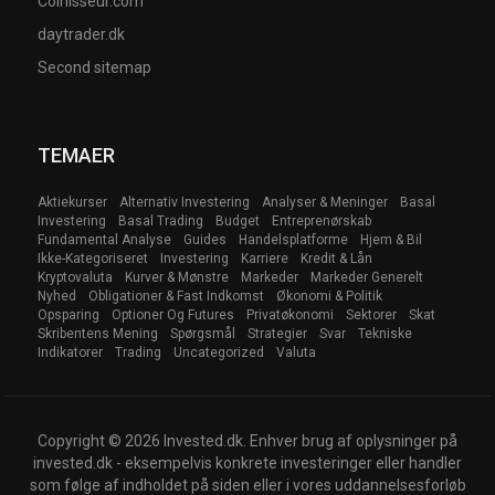
Coinisseur.com
daytrader.dk
Second sitemap
TEMAER
Aktiekurser
Alternativ Investering
Analyser & Meninger
Basal
Investering
Basal Trading
Budget
Entreprenørskab
Fundamental Analyse
Guides
Handelsplatforme
Hjem & Bil
Ikke-Kategoriseret
Investering
Karriere
Kredit & Lån
Kryptovaluta
Kurver & Mønstre
Markeder
Markeder Generelt
Nyhed
Obligationer & Fast Indkomst
Økonomi & Politik
Opsparing
Optioner Og Futures
Privatøkonomi
Sektorer
Skat
Skribentens Mening
Spørgsmål
Strategier
Svar
Tekniske
Indikatorer
Trading
Uncategorized
Valuta
Copyright © 2026 Invested.dk. Enhver brug af oplysninger på
invested.dk - eksempelvis konkrete investeringer eller handler
som følge af indholdet på siden eller i vores uddannelsesforløb