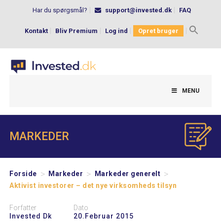
Har du spørgsmål?
support@invested.dk
FAQ
Kontakt
Bliv Premium
Log ind
Opret bruger
Search
for:
MENU
MARKEDER
>
>
>
Forside
Markeder
Markeder generelt
Aktivist investorer – det nye virksomheds tilsyn
Forfatter
Dato
Invested Dk
20.februar 2015