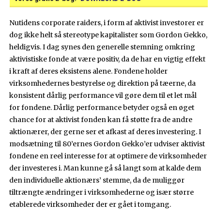
Nutidens corporate raiders, i form af aktivist investorer er
dog ikke helt så stereotype kapitalister som Gordon Gekko,
heldigvis. I dag synes den generelle stemning omkring
aktivistiske fonde at være positiv, da de har en vigtig effekt
i kraft af deres eksistens alene. Fondene holder
virksomhedernes bestyrelse og direktion på tæerne, da
konsistent dårlig performance vil gøre dem til et let mål
for fondene. Dårlig performance betyder også en øget
chance for at aktivist fonden kan få støtte fra de andre
aktionærer, der gerne ser et afkast af deres investering. I
modsætning til 80’ernes Gordon Gekko’er udviser aktivist
fondene en reel interesse for at optimere de virksomheder
der investeres i. Man kunne gå så langt som at kalde dem
den individuelle aktionærs’ stemme, da de muliggør
tiltrængte ændringer i virksomhederne og især større
etablerede virksomheder der er gået i tomgang.