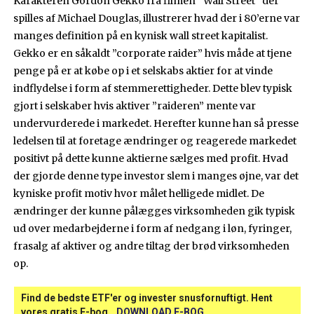
Karakteren Gordon Gekko fra filmen ”Wall Street” der
spilles af Michael Douglas, illustrerer hvad der i 80’erne var
manges definition på en kynisk wall street kapitalist.
Gekko er en såkaldt ”corporate raider” hvis måde at tjene
penge på er at købe op i et selskabs aktier for at vinde
indflydelse i form af stemmerettigheder. Dette blev typisk
gjort i selskaber hvis aktiver ”raideren” mente var
undervurderede i markedet. Herefter kunne han så presse
ledelsen til at foretage ændringer og reagerede markedet
positivt på dette kunne aktierne sælges med profit. Hvad
der gjorde denne type investor slem i manges øjne, var det
kyniske profit motiv hvor målet helligede midlet. De
ændringer der kunne pålægges virksomheden gik typisk
ud over medarbejderne i form af nedgang i løn, fyringer,
frasalg af aktiver og andre tiltag der brød virksomheden
op.
Find de bedste ETF'er og invester snusfornuftigt. Hent
vores gratis E-bog.
DOWNLOAD E-BOG