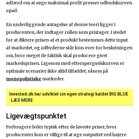
adfærd om at søge maksimal profit presser udbudskurven
opad.
En underliggende antagelse af denne teori ligger i
producenten, der indtager rollen som pristager. I stedet
for at diktere prisen af et produkt bestemmes dette input
af markedet, og udbyderne står kun over for beslutningen
om, hvor meget de faktisk skal producere givet
markedsprisen. Ligesom med efterspørgselskurven er
optimale scenarier ikke altid tilfældet, såsom på
monopolistiske
markeder.
Invested.dk har udviklet sin egen strategi kaldet BIG BLUE
LÆS MERE
Ligevægtspunktet
Forbrugere leder typisk efter de laveste priser, hvor
producenter kun er villige til at øge outputtet ved højere