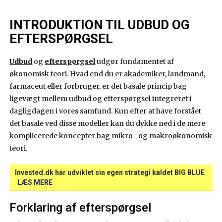
INTRODUKTION TIL UDBUD OG
EFTERSPØRGSEL
Udbud
og
efterspørgsel
udgør fundamentet af
økonomisk teori. Hvad end du er akademiker, landmand,
farmaceut eller forbruger, er det basale princip bag
ligevægt mellem udbud og efterspørgsel integreret i
dagligdagen i vores samfund. Kun efter at have forstået
det basale ved disse modeller kan du dykke ned i de mere
komplicerede koncepter bag mikro- og makroøkonomisk
teori.
Invested.dk har udviklet sin egen strategi kaldet BIG BLUE
LÆS MERE
Forklaring af efterspørgsel