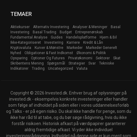
TEMAER
Aktiekurser
Alternativ Investering
Analyser & Meninger
Basal
Investering
Basal Trading
Budget
Entreprenørskab
Fundamental Analyse
Guides
Handelsplatforme
Hjem & Bil
Ikke-Kategoriseret
Investering
Karriere
Kredit & Lån
Kryptovaluta
Kurver & Mønstre
Markeder
Markeder Generelt
Nyhed
Obligationer & Fast Indkomst
Økonomi & Politik
Opsparing
Optioner Og Futures
Privatøkonomi
Sektorer
Skat
Skribentens Mening
Spørgsmål
Strategier
Svar
Tekniske
Indikatorer
Trading
Uncategorized
Valuta
Copyright © 2026 Invested.dk. Enhver brug af oplysninger på
invested.dk - eksempelvis konkrete investeringer eller handler
som følge af indholdet på siden eller i vores uddannelsesforløb
og Talks - er på egen risiko. Du skal ikke handle for penge, som du
ikke har råd til at tabe, og du bør søge rådgivning, hvis du ikke
forstår risikoen. Historisk afkast på værdipapirer garanterer
aldrig fremtidige afkast. Vi yder ikke individuel
investeringsrådgivning. Indholdet på denne side er kun ment som