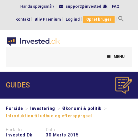
Har du spørgsmål?
support@invested.dk
FAQ
Kontakt
Bliv Premium
Log ind
Opret bruger
Search
for:
MENU
GUIDES
>
>
>
Forside
Investering
Økonomi & politik
Introduktion til udbud og efterspørgsel
Forfatter
Dato
Invested Dk
30.marts 2015