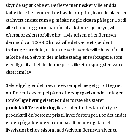
skynde sig at købe et. De fleste mennesker ville endda
købe flere fjernyn, end de havde brug for, hvor de placerer
et i hvert eneste rum og måske nogle ekstra på lager. Fordi
alle i bund og grund har råd til at købe et fjernsyn, vil
efterspørgslen forblive høj. Hvis prisen på et fjernsyn
derimod var 300.000 kr., så ville det være et sjældent
forbrugerprodukt, da kun de velhavende ville have råd til
at købe det. Selvom der måske stadig er forbrugere, som
er villige til at betale denne pris, ville efterspørgslen være
ekstremt lav.
Selvfølgelig er det nævnte eksempel meget groft tegnet
op. En rent eksempel på en efterspørgselsmodel antager
forskellige betingelser: For det første eksisterer
produktdifferentiering
ikke – der findes kun én type
produkt til én bestemt pris til hver forbruger. For det andet
er den pågældende vare en basalt behov og ikke et
livsvigtigt behov såsom mad (selvom fjernsyn giver et