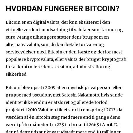
HVORDAN FUNGERER BITCOIN?
Bitcoin er en digital valuta, der kun eksisterer i den
virtuelle verden i modsætning til valutaer som kroner og
euro. Mange tilhængere støtter dens brug som en
alternativ valuta, som du kan betale for varer og
serviceydelser med. Bitcoin er den første og derfor mest
populære kryptovaluta, eller valuta der bruger kryptografi
for at kontrollere dens kreation, administration og
sikkerhed.
Bitcoin blev opsat i 2009 af en mystisk privatperson eller
gruppe med pseudonymet Satoshi Nakamoto, hvis sande
identitet ikke endnu er afsløret og allerede forlod
projektet i 2010. Valutaen fik et stort fremspring i 2013, da
værdien af én Bitcoin steg med mere end ti gange dens
værdi på to måneder fra 22$ i februar til 266$ i April. Da
der på dette tidspunkt var udstedt mere end 10 millioner