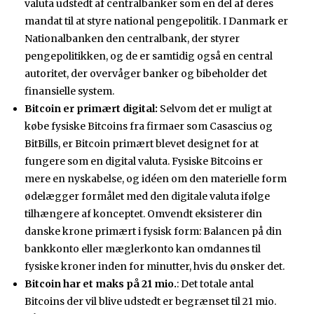
valuta udstedt af centralbanker som en del af deres
mandat til at styre national pengepolitik. I Danmark er
Nationalbanken den centralbank, der styrer
pengepolitikken, og de er samtidig også en central
autoritet, der overvåger banker og bibeholder det
finansielle system.
Bitcoin er primært digital:
Selvom det er muligt at
købe fysiske Bitcoins fra firmaer som Casascius og
BitBills, er Bitcoin primært blevet designet for at
fungere som en digital valuta. Fysiske Bitcoins er
mere en nyskabelse, og idéen om den materielle form
ødelægger formålet med den digitale valuta ifølge
tilhængere af konceptet. Omvendt eksisterer din
danske krone primært i fysisk form: Balancen på din
bankkonto eller mæglerkonto kan omdannes til
fysiske kroner inden for minutter, hvis du ønsker det.
Bitcoin har et maks på 21 mio.
: Det totale antal
Bitcoins der vil blive udstedt er begrænset til 21 mio.