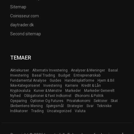
Sitemap
Coinisseur.com
daytrader.dk
Second sitemap
TEMAER
Aktiekurser
Alternativ Investering
Analyser & Meninger
Basal
Investering
Basal Trading
Budget
Entreprenørskab
Fundamental Analyse
Guides
Handelsplatforme
Hjem & Bil
Ikke-Kategoriseret
Investering
Karriere
Kredit & Lån
Kryptovaluta
Kurver & Mønstre
Markeder
Markeder Generelt
Nyhed
Obligationer & Fast Indkomst
Økonomi & Politik
Opsparing
Optioner Og Futures
Privatøkonomi
Sektorer
Skat
Skribentens Mening
Spørgsmål
Strategier
Svar
Tekniske
Indikatorer
Trading
Uncategorized
Valuta