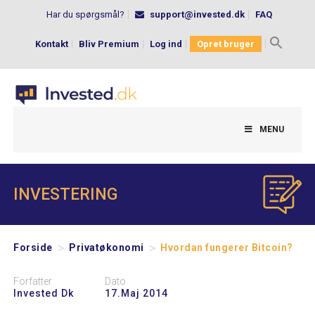
Har du spørgsmål?
support@invested.dk
FAQ
Kontakt
Bliv Premium
Log ind
Opret bruger
Search
for:
MENU
INVESTERING
>
>
Forside
Privatøkonomi
Hvordan fungerer Bitcoin?
Forfatter
Dato
Invested Dk
17.maj 2014