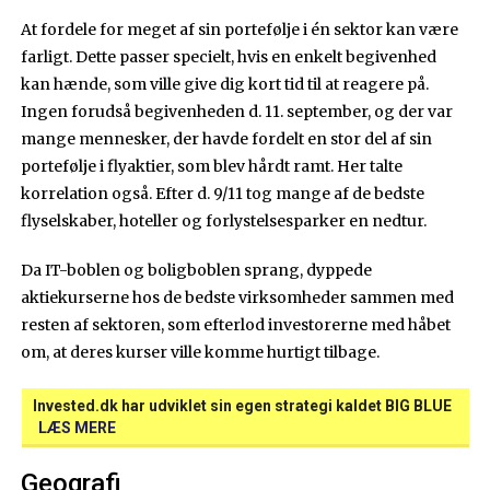
At fordele for meget af sin portefølje i én sektor kan være
farligt. Dette passer specielt, hvis en enkelt begivenhed
kan hænde, som ville give dig kort tid til at reagere på.
Ingen forudså begivenheden d. 11. september, og der var
mange mennesker, der havde fordelt en stor del af sin
portefølje i flyaktier, som blev hårdt ramt. Her talte
korrelation også. Efter d. 9/11 tog mange af de bedste
flyselskaber, hoteller og forlystelsesparker en nedtur.
Da IT-boblen og boligboblen sprang, dyppede
aktiekurserne hos de bedste virksomheder sammen med
resten af sektoren, som efterlod investorerne med håbet
om, at deres kurser ville komme hurtigt tilbage.
Invested.dk har udviklet sin egen strategi kaldet BIG BLUE
LÆS MERE
Geografi