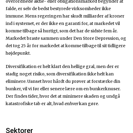
overordnede aktie- eller obligationsmarked begynder at
falde, er selv de bedst bestyrede virksomheder ikke
immune. Mens regeringen har skudt milliarder af kroner
ind i systemet, er der ikke en garanti for, at markedet vil
komme tilbage så hurtigt, som det har de sidste fem år.
Markedet braste sammen under Den Store Depression, og
det tog 25 år for markedet at komme tilbage til sit tidligere
højdepunkt.
Diversifikation er helt klart den hellige gral, men der er
stadig noget risiko, som diversifikation ikke helt kan
eliminere. Uanset hvor hårdt du prøver at forstærke din
bunker, vil vi før eller senere lære om en bunkerknuser.
Der findes tider, hvor det at minimere skaden og undgå
katastrofiske tab er alt, hvad
enhver
kan gøre.
Sektorer