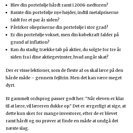
Blev din portefølje hårdt ramt i 2008-nedturen?
Ramte din portefølje nye højder, indtil metalpriserne
faldt for et par år siden?
Påvirker oliepriserne din portefølje i stor grad?
Er din portefølje vokset, men din købekraft falder på
grund af inflation?
Kan du stadig trække tab på aktier, du solgte for tre år
siden fra i dine aktiegevinster, hvad angår skat?
Der er visse lektioner, som de fleste af os skal lære på den
hårde måde – gennem fejltrin. Men det kan være meget
dyrt.
Et gammelt ordsprog passer godt her: ”Når eleven er klar
til at lære, vil læreren dukke op.” Det er ærgerligt at sige, at
dette kun sker for mange investorer, efter de er blevet
ramt hårdt og nu prøver at finde en måde at undgå det
næste slag.