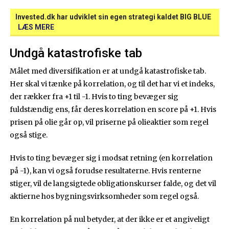
Invested.dk har udviklet sin egen strategi kaldet BIG BLUE
LÆS MERE
Undgå katastrofiske tab
Målet med diversifikation er at undgå katastrofiske tab.
Her skal vi tænke på korrelation, og til det har vi et indeks,
der rækker fra +1 til -1. Hvis to ting bevæger sig
fuldstændig ens, får deres korrelation en score på +1. Hvis
prisen på olie går op, vil priserne på olieaktier som regel
også stige.
Hvis to ting bevæger sig i modsat retning (en korrelation
på -1), kan vi også forudse resultaterne. Hvis renterne
stiger, vil de langsigtede obligationskurser falde, og det vil
aktierne hos bygningsvirksomheder som regel også.
En korrelation på nul betyder, at der ikke er et angiveligt