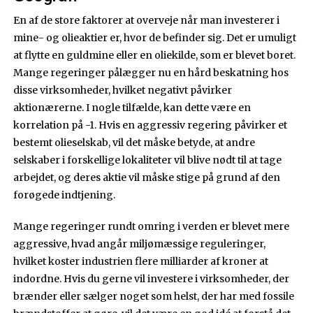
En af de store faktorer at overveje når man investerer i
mine- og olieaktier er, hvor de befinder sig. Det er umuligt
at flytte en guldmine eller en oliekilde, som er blevet boret.
Mange regeringer pålægger nu en hård beskatning hos
disse virksomheder, hvilket negativt påvirker
aktionærerne. I nogle tilfælde, kan dette være en
korrelation på -1. Hvis en aggressiv regering påvirker et
bestemt olieselskab, vil det måske betyde, at andre
selskaber i forskellige lokaliteter vil blive nødt til at tage
arbejdet, og deres aktie vil måske stige på grund af den
forøgede indtjening.
Mange regeringer rundt omring i verden er blevet mere
aggressive, hvad angår miljømæssige reguleringer,
hvilket koster industrien flere milliarder af kroner at
indordne. Hvis du gerne vil investere i virksomheder, der
brænder eller sælger noget som helst, der har med fossile