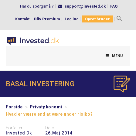
Har du spørgsmål?
support@invested.dk
FAQ
Kontakt
Bliv Premium
Log ind
Opret bruger
Search
for:
MENU
BASAL INVESTERING
>
>
Forside
Privatøkonomi
Hvad er værre end at være under risiko?
Forfatter
Dato
Invested Dk
26.maj 2014