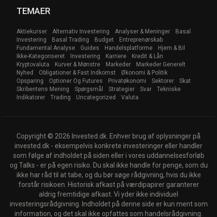
TEMAER
Aktiekurser
Alternativ Investering
Analyser & Meninger
Basal
Investering
Basal Trading
Budget
Entreprenørskab
Fundamental Analyse
Guides
Handelsplatforme
Hjem & Bil
Ikke-Kategoriseret
Investering
Karriere
Kredit & Lån
Kryptovaluta
Kurver & Mønstre
Markeder
Markeder Generelt
Nyhed
Obligationer & Fast Indkomst
Økonomi & Politik
Opsparing
Optioner Og Futures
Privatøkonomi
Sektorer
Skat
Skribentens Mening
Spørgsmål
Strategier
Svar
Tekniske
Indikatorer
Trading
Uncategorized
Valuta
Copyright © 2026 Invested.dk. Enhver brug af oplysninger på
invested.dk - eksempelvis konkrete investeringer eller handler
som følge af indholdet på siden eller i vores uddannelsesforløb
og Talks - er på egen risiko. Du skal ikke handle for penge, som du
ikke har råd til at tabe, og du bør søge rådgivning, hvis du ikke
forstår risikoen. Historisk afkast på værdipapirer garanterer
aldrig fremtidige afkast. Vi yder ikke individuel
investeringsrådgivning. Indholdet på denne side er kun ment som
information, og det skal ikke opfattes som handelsrådgivning.