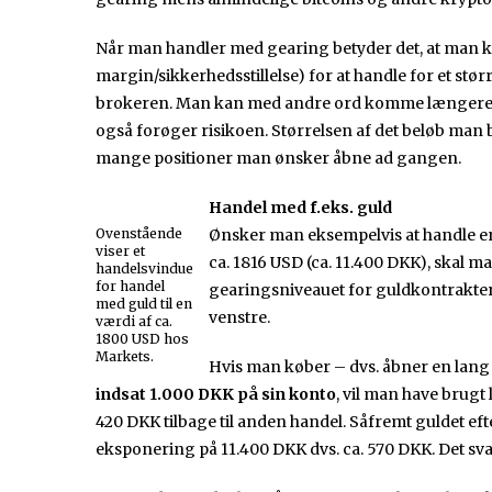
Når man handler med gearing betyder det, at man ka
margin/sikkerhedsstillelse) for at handle for et stø
brokeren. Man kan med andre ord komme længere fo
også forøger risikoen. Størrelsen af det beløb man bø
mange positioner man ønsker åbne ad gangen.
Handel med f.eks. guld
Ovenstående
Ønsker man eksempelvis at handle en
viser et
ca. 1816 USD (ca. 11.400 DKK), skal m
handelsvindue
for handel
gearingsniveauet for guldkontrakter er
med guld til en
venstre.
værdi af ca.
1800 USD hos
Markets.
Hvis man køber – dvs. åbner en lang 
indsat 1.000 DKK på sin konto
, vil man have brugt
420 DKK tilbage til anden handel. Såfremt guldet eft
eksponering på 11.400 DKK dvs. ca. 570 DKK. Det svar