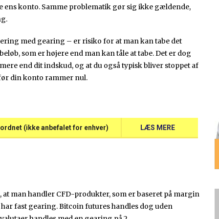
e ens konto. Samme problematik gør sig ikke gældende,
ng.
ering med gearing – er risiko for at man kan tabe det
beløb, som er højere end man kan tåle at tabe. Det er dog
mere end dit indskud, og at du også typisk bliver stoppet af
 før din konto rammer nul.
ordnet (ikke anbefalet for enhver)
LÆS MERE
, at man handler CFD-produkter, som er baseret på margin
 har fast gearing. Bitcoin futures handles dog uden
valutaer handles med en gearing på 2.