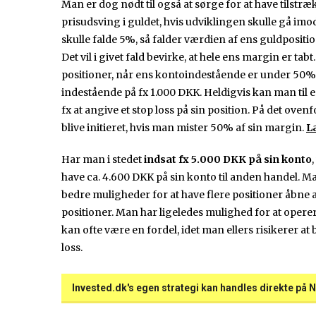
Man er dog nødt til også at sørge for at have tilstr
prisudsving i guldet, hvis udviklingen skulle gå imo
skulle falde 5%, så falder værdien af ens guldpositio
Det vil i givet fald bevirke, at hele ens margin er tab
positioner, når ens kontoindestående er under 50% a
indestående på fx 1.000 DKK. Heldigvis kan man til en
fx at angive et stop loss på sin position. På det oven
blive initieret, hvis man mister 50% af sin margin.
L
Har man i stedet
indsat fx 5.000 DKK på sin konto
have ca. 4.600 DKK på sin konto til anden handel. Ma
bedre muligheder for at have flere positioner åbne a
positioner. Man har ligeledes mulighed for at operer
kan ofte være en fordel, idet man ellers risikerer at b
loss.
Invested.dk's egen strategi kan handles direkte på N