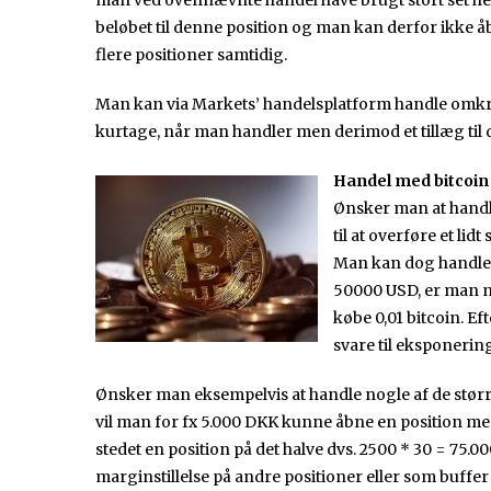
man ved ovennævnte handel have brugt stort set he
beløbet til denne position og man kan derfor ikke 
flere positioner samtidig.
Man kan via Markets’ handelsplatform handle omkri
kurtage, når man handler men derimod et tillæg til d
Handel med bitcoin
Ønsker man at handl
til at overføre et li
Man kan dog handle ne
50000 USD, er man nø
købe 0,01 bitcoin. E
svare til eksponeri
Ønsker man eksempelvis at handle nogle af de større
vil man for fx 5.000 DKK kunne åbne en position m
stedet en position på det halve dvs. 2500 * 30 = 75.0
marginstillelse på andre positioner eller som buffer 