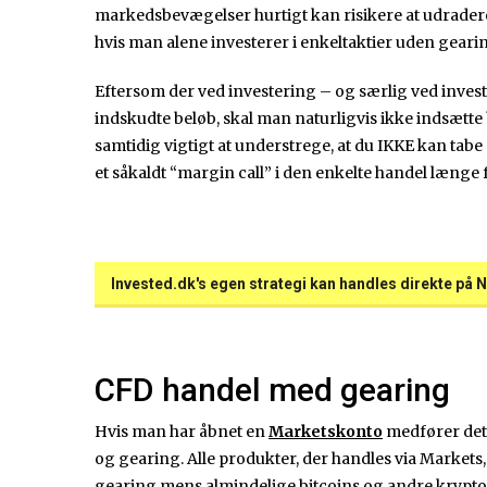
markedsbevægelser hurtigt kan risikere at udrader
hvis man alene investerer i enkeltaktier uden geari
Eftersom der ved investering – og særlig ved invest
indskudte beløb, skal man naturligvis ikke indsætte 
samtidig vigtigt at understrege, at du IKKE kan tabe 
et såkaldt “margin call” i den enkelte handel længe
Invested.dk's egen strategi kan handles direkte på N
CFD handel med gearing
Hvis man har åbnet en
Marketskonto
medfører det
og gearing. Alle produkter, der handles via Markets,
gearing mens almindelige bitcoins og andre krypto