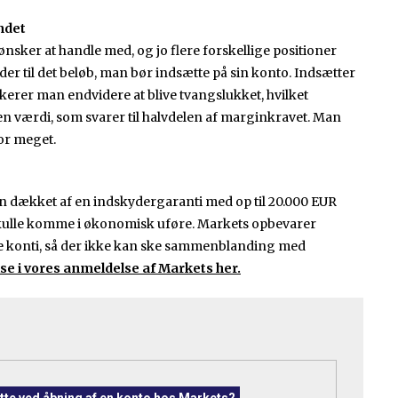
ndet
ønsker at handle med, og jo flere forskellige positioner
der til det beløb, man bør indsætte på sin konto. Indsætter
ikerer man endvidere at blive tvangslukket, hvilket
en værdi, som svarer til halvdelen af marginkravet. Man
for meget.
 dækket af en indskydergaranti med op til 20.000 EUR
s skulle komme i økonomisk uføre. Markets opbevarer
 konti, så der ikke kan ske sammenblanding med
e i vores anmeldelse af Markets her.