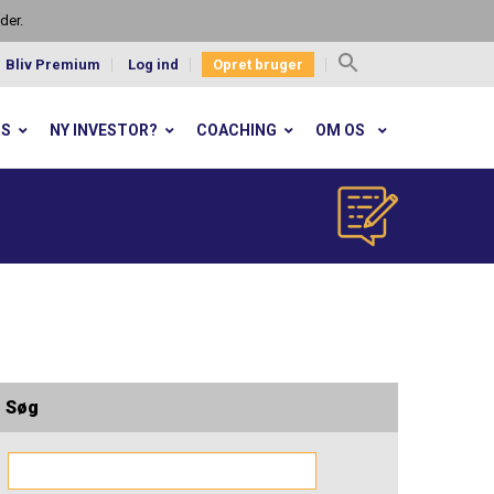
der.
Bliv Premium
Log ind
Opret bruger
Search
for:
RS
NY INVESTOR?
COACHING
OM OS
Søg