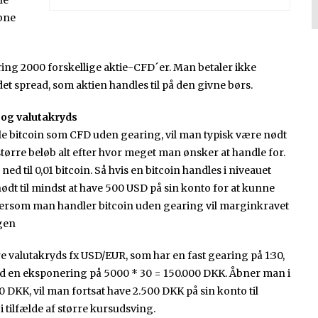
le
åbne
ng 2000 forskellige aktie-CFD´er. Man betaler ikke
et spread, som aktien handles til på den givne børs.
 og valutakryds
e bitcoin som CFD uden gearing, vil man typisk være nødt
dt større beløb alt efter hvor meget man ønsker at handle for.
d til 0,01 bitcoin. Så hvis en bitcoin handles i niveauet
dt til mindst at have 500 USD på sin konto for at kunne
ftersom man handler bitcoin uden gearing vil marginkravet
ngen
 valutakryds fx USD/EUR, som har en fast gearing på 1:30,
ed en eksponering på 5000 * 30 = 150.000 DKK. Åbner man i
00 DKK, vil man fortsat have 2.500 DKK på sin konto til
i tilfælde af større kursudsving.