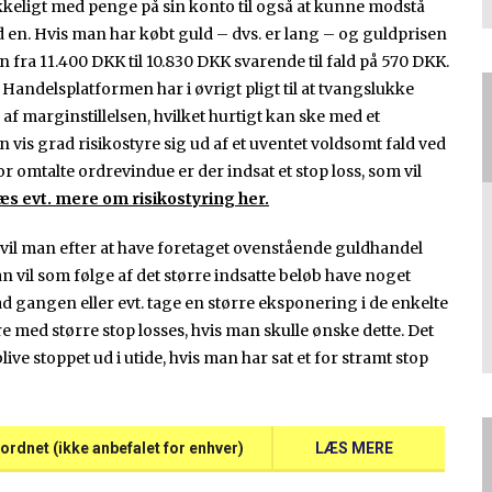
ækkeligt med penge på sin konto til også at kunne modstå
d en. Hvis man har købt guld – dvs. er lang – og guldprisen
n fra 11.400 DKK til 10.830 DKK svarende til fald på 570 DKK.
t. Handelsplatformen har i øvrigt pligt til at tvangslukke
f marginstillelsen, hvilket hurtigt kan ske med et
 vis grad risikostyre sig ud af et uventet voldsomt fald ved
for omtalte ordrevindue er der indsat et stop loss, som vil
æs evt. mere om risikostyring her.
, vil man efter at have foretaget ovenstående guldhandel
n vil som følge af det større indsatte beløb have noget
d gangen eller evt. tage en større eksponering i de enkelte
e med større stop losses, hvis man skulle ønske dette. Det
live stoppet ud i utide, hvis man har sat et for stramt stop
ordnet (ikke anbefalet for enhver)
LÆS MERE