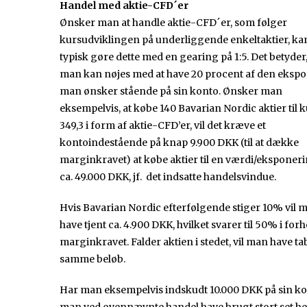
Handel med aktie-CFD´er
Ønsker man at handle aktie-CFD´er, som følger
kursudviklingen på underliggende enkeltaktier, k
typisk gøre dette med en gearing på 1:5. Det betyder,
man kan nøjes med at have 20 procent af den eksp
man ønsker stående på sin konto. Ønsker man
eksempelvis, at købe 140 Bavarian Nordic aktier til 
349,3 i form af aktie-CFD’er, vil det kræve et
kontoindestående på knap 9.900 DKK (til at dække
marginkravet) at købe aktier til en værdi/eksponer
ca. 49.000 DKK, jf. det indsatte handelsvindue.
Hvis Bavarian Nordic efterfølgende stiger 10% vil 
have tjent ca. 4.900 DKK, hvilket svarer til 50% i forho
marginkravet. Falder aktien i stedet, vil man have ta
samme beløb.
Har man eksempelvis indskudt 10.000 DKK på sin kon