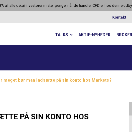
3% af alle detailinvestorer mister penge, når de handler CFD'er hos denne udby
Kontakt
TALKS
AKTIE-NYHEDER
BROKE
r meget bør man indsætte på sin konto hos Markets?
ÆTTE PÅ SIN KONTO HOS