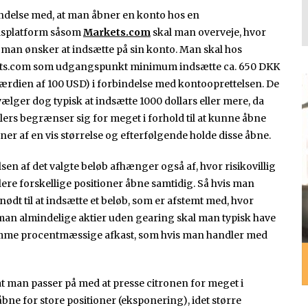
indelse med, at man åbner en konto hos en
lsplatform såsom
Markets.com
skal man overveje, hvor
man ønsker at indsætte på sin konto. Man skal hos
ts.com som udgangspunkt minimum indsætte ca. 650 DKK
rdien af 100 USD) i forbindelse med kontooprettelsen. De
 vælger dog typisk at indsætte 1000 dollars eller mere, da
lers begrænser sig for meget i forhold til at kunne åbne
oner af en vis størrelse og efterfølgende holde disse åbne.
lsen af det valgte beløb afhænger også af, hvor risikovillig
re forskellige positioner åbne samtidig. Så hvis man
ødt til at indsætte et beløb, som er afstemt med, hvor
man almindelige aktier uden gearing skal man typisk have
samme procentmæssige afkast, som hvis man handler med
t man passer på med at presse citronen for meget i
åbne for store positioner (eksponering), idet større