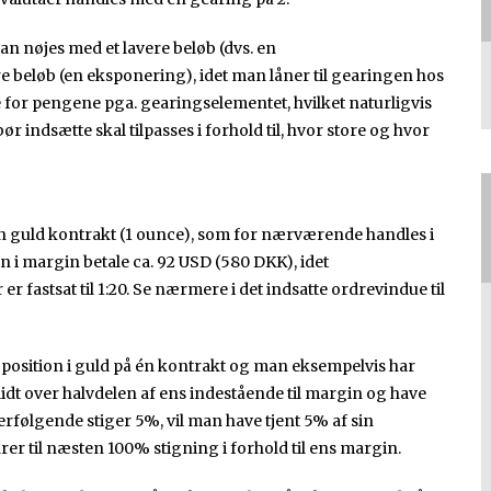
n nøjes med et lavere beløb (dvs. en
rre beløb (en eksponering), idet man låner til gearingen hos
r pengene pga. gearingselementet, hvilket naturligvis
r indsætte skal tilpasses i forhold til, hvor store og hvor
 guld kontrakt (1 ounce), som for nærværende handles i
an i margin betale ca. 92 USD (580 DKK), idet
 fastsat til 1:20. Se nærmere i det indsatte ordrevindue til
position i guld på én kontrakt og man eksempelvis har
 lidt over halvdelen af ens indestående til margin og have
erfølgende stiger 5%, vil man have tjent 5% af sin
er til næsten 100% stigning i forhold til ens margin.