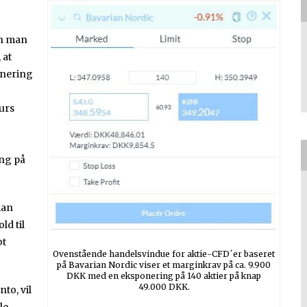
an man
 at
onering
kurs
ing på
man
ld til
bt
Ovenstående handelsvindue for aktie-CFD´er baseret
på Bavarian Nordic viser et marginkrav på ca. 9.900
DKK med en eksponering på 140 aktier på knap
49.000 DKK.
to, vil