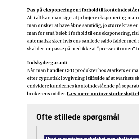
Pas på eksponeringen i forhold til kontoindeståe
Alt i alt kan man sige, at jo højere eksponering man 
man ønsker at have åbne samtidig, jo større krav er 
man for små beløb i forhold til ens eksponering, ris
automatisk sker, hvis ens samlede saldo falder med 
skal derfor passe på med ikke at “presse citronen” 
Indskydergaranti
Når man handler CFD produkter hos Markets er man
efter cypriotisk lovgivning i tilfælde af at Market
endvidere kundernes kontoindestående på separate
brokerens midler.
Læs mere om investorbeskyttels