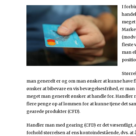
I forb
hande
meget 
Marke
(modvæ
fleste
man el
positi
Større
man generelt er og om man ønsker at kunne have fle
ønsker at bibevare en vis bevægelsesfrihed, er man n
meget man generelt ønsker at handle for. Handler 
flere penge op af lommen for at kunne tjene det 
gearede produkter (CFD).
Handler man med gearing (CFD) er det væsentligt, a
forhold størrelsen af ens kontoindestående, dvs. at 