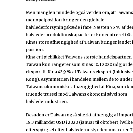
Men manglen mindede også verden om, at Taiwans
monopolposition bringer den globale
halvlederforsyningskæde i fare. Næsten 75 % af de
halvlederproduktionskapacitet er koncentreret i Øs
Kinas store afhængighed af Taiwan bringer landet i
position.
Kina er i øjeblikket Taiwans største handelspartner
Taiwan kun rangerer som Kinas 10. I 2020 udgjord
eksport til Kina 43,9 % af Taiwans eksport (inklusi
Kong). Asymmetrien i handelen mellem de to under
Taiwans økonomiske afhængighed af Kina, som kan
truende trussel mod Taiwans økonomi såvel som
halvlederindustrien.
Desuden er Taiwan også stærkt afhængig af import 
18,3 milliarder USD i 2020 (januar til oktober), hvi
efterspørgsel efter halvlederudstyr demonstrerer 