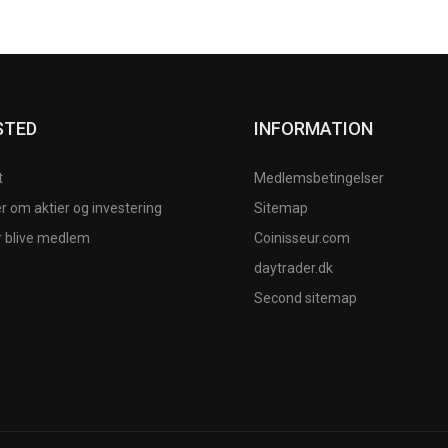
STED
INFORMATION
t
Medlemsbetingelser
 om aktier og investering
Sitemap
r blive medlem
Coinisseur.com
daytrader.dk
Second sitemap