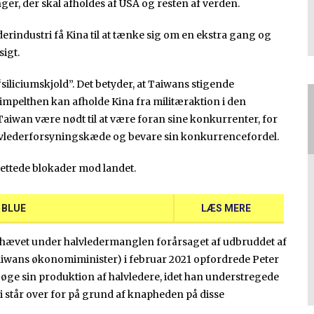
er, der skal afholdes af USA og resten af verden.
industri få Kina til at tænke sig om en ekstra gang og
sigt.
siliciumskjold”. Det betyder, at Taiwans stigende
mpelthen kan afholde Kina fra militæraktion i den
 Taiwan være nødt til at være foran sine konkurrenter, for
halvlederforsyningskæde og bevare sin konkurrencefordel.
rettede blokader mod landet.
G BLUE
LÆS MERE
mhævet under halvledermanglen forårsaget af udbruddet af
aiwans økonomiminister) i februar 2021 opfordrede Peter
 øge sin produktion af halvledere, idet han understregede
i står over for på grund af knapheden på disse