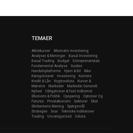
TEMAER
Aktiekurser
Alternativ Investering
Analyser & Meninger
Basal Investering
Basal Trading
Budget
Entreprenørskab
Fundamental Analyse
Guides
Handelsplatforme
Hjem & Bil
Ikke-
Kategoriseret
Investering
Karriere
Kredit & Lån
Kryptovaluta
Kurver &
Mønstre
Markeder
Markeder Generelt
Nyhed
Obligationer & Fast Indkomst
Økonomi & Politik
Opsparing
Optioner Og
Futures
Privatøkonomi
Sektorer
Skat
Skribentens Mening
Spørgsmål
Strategier
Svar
Tekniske Indikatorer
Trading
Uncategorized
Valuta