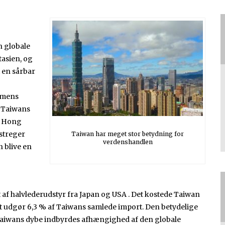
n globale
tasien, og
 en sårbar
, mens
e Taiwans
ve Hong
streger
Taiwan har meget stor betydning for
verdenshandlen
 blive en
af halvlederudstyr fra Japan og USA . Det kostede Taiwan
lket udgør 6,3 % af Taiwans samlede import. Den betydelige
Taiwans dybe indbyrdes afhængighed af den globale