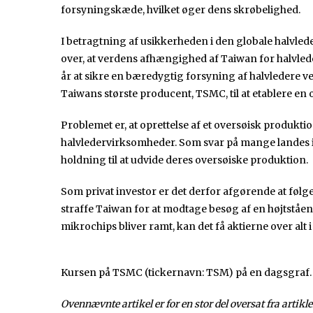
forsyningskæde, hvilket øger dens skrøbelighed.
I betragtning af usikkerheden i den globale halvl
over, at verdens afhængighed af Taiwan for halvlede
år at sikre en bæredygtig forsyning af halvledere ve
Taiwans største producent, TSMC, til at etablere en
Problemet er, at oprettelse af et oversøisk produkti
halvledervirksomheder. Som svar på mange landes inv
holdning til at udvide deres oversøiske produktion.
Som privat investor er det derfor afgørende at følg
straffe Taiwan for at modtage besøg af en højtståen
mikrochips bliver ramt, kan det få aktierne over alt i 
Kursen på TSMC (tickernavn: TSM) på en dagsgraf.
Ovennævnte artikel er for en stor del oversat fra artikle