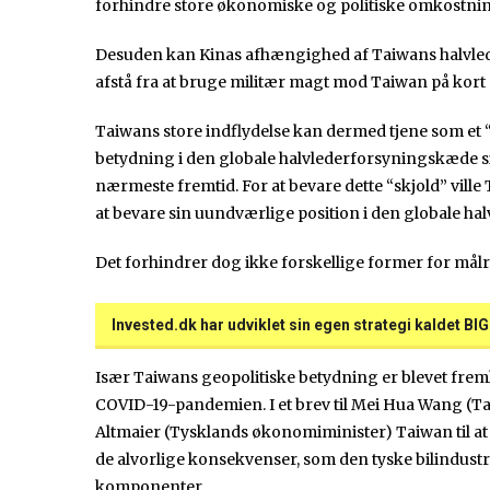
forhindre store økonomiske og politiske omkostning
Desuden kan Kinas afhængighed af Taiwans halvleder
afstå fra at bruge militær magt mod Taiwan på kort 
Taiwans store indflydelse kan dermed tjene som et “
betydning i den globale halvlederforsyningskæde si
nærmeste fremtid. For at bevare dette “skjold” ville
at bevare sin uundværlige position i den globale 
Det forhindrer dog ikke forskellige former for mål
Invested.dk har udviklet sin egen strategi kaldet BI
Især Taiwans geopolitiske betydning er blevet fre
COVID-19-pandemien. I et brev til Mei Hua Wang (T
Altmaier (Tysklands økonomiminister) Taiwan til at
de alvorlige konsekvenser, som den tyske bilindustr
komponenter.