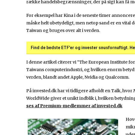
række handelsbegrænsninger, der på sigt kan få me
For eksempel har Kina i de seneste timer annonceret 
måske helt ubetydeligt, men netop sand er en vital 
Taiwan og bruges over alt i verden.
Find de bedste ETF'er og invester snusfornuftigt. He
I denne artikel citerer vi ”The European Institute f
Taiwans computerindustri, og hvilken enorm betydni
verden, blandt andet Apple, Nvidia og Qualcomm.
På invested.dk har vi tidligere afholdt en Talk, hv
WorldWide giver et unikt indblik i, hvilken betyd
ses af Premium-medlemmer af invested.dk
Hove
mikr
uden