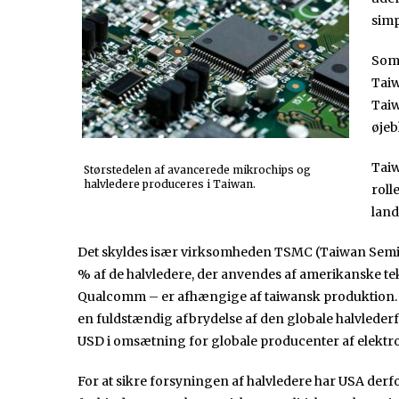
simp
Som 
Taiw
Taiw
øjeb
Taiw
Størstedelen af avancerede mikrochips og
halvledere produceres i Taiwan.
roll
land
Det skyldes især virksomheden TSMC (Taiwan Sem
% af de halvledere, der anvendes af amerikanske te
Qualcomm – er afhængige af taiwansk produktion. I
en fuldstændig afbrydelse af den globale halvlederf
USD i omsætning for globale producenter af elektr
For at sikre forsyningen af halvledere har USA derfo