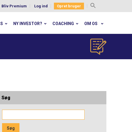
Bliv Premium
Log ind
Opret bruger
Search
for:
RS
NY INVESTOR?
COACHING
OM OS
Søg