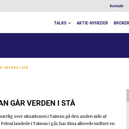
Kontakt
TALKS
AKTIE-NYHEDER
BROKE
r verden i stå
AN GÅR VERDEN I STÅ
ærlig over situationen i Taiwan på den anden side af
elosi landede i Taiwan i går, har Kina allerede indført en