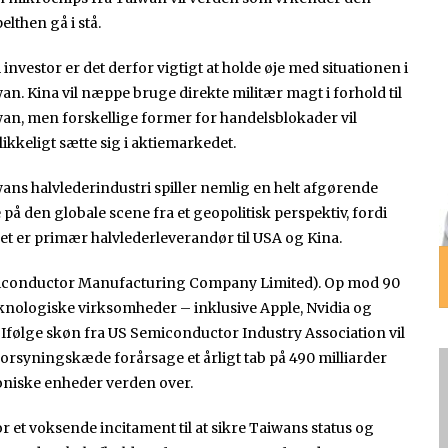
elthen gå i stå.
investor er det derfor vigtigt at holde øje med situationen i
an. Kina vil næppe bruge direkte militær magt i forhold til
an, men forskellige former for handelsblokader vil
likkeligt sætte sig i aktiemarkedet.
ans halvlederindustri spiller nemlig en helt afgørende
e på den globale scene fra et geopolitisk perspektiv, fordi
et er primær halvlederleverandør til USA og Kina.
iconductor Manufacturing Company Limited). Op mod 90
knologiske virksomheder – inklusive Apple, Nvidia og
følge skøn fra US Semiconductor Industry Association vil
orsyningskæde forårsage et årligt tab på 490 milliarder
oniske enheder verden over.
r et voksende incitament til at sikre Taiwans status og