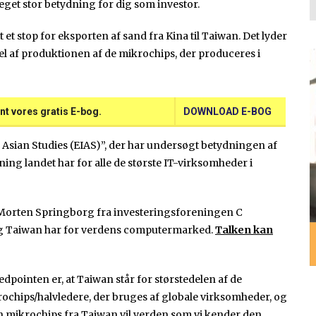
get stor betydning for dig som investor.
et stop for eksporten af sand fra Kina til Taiwan. Det lyder
del af produktionen af de mikrochips, der produceres i
nt vores gratis E-bog.
DOWNLOAD E-BOG
or Asian Studies (EIAS)”, der har undersøgt betydningen af
ng landet har for alle de største IT-virksomheder i
or Morten Springborg fra investeringsforeningen C
ning Taiwan har for verdens computermarked.
Talken kan
dpointen er, at Taiwan står for størstedelen af de
ochips/halvledere, der bruges af globale virksomheder, og
 mikrochips fra Taiwan vil verden som vi kender den