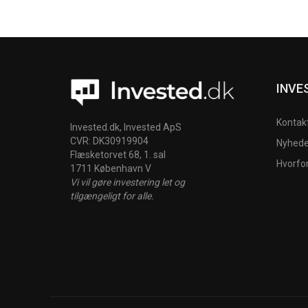
INVE
Kontak
Invested.dk, Invested ApS
CVR: DK30919904
Nyheder
Flæsketorvet 68, 1. sal
Hvorfo
1711 København V
Vi vil gøre investering let og
tilgængeligt for alle.