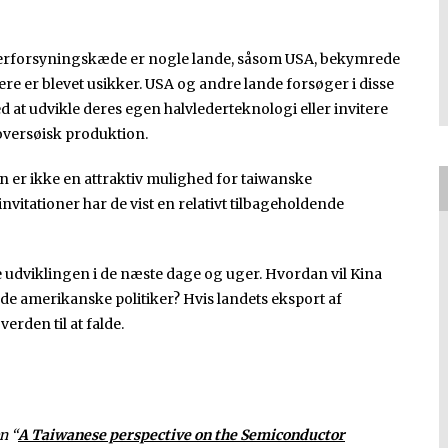
ederforsyningskæde er nogle lande, såsom USA, bekymrede
re er blevet usikker. USA og andre lande forsøger i disse
d at udvikle deres egen halvlederteknologi eller invitere
 oversøisk produktion.
on er ikke en attraktiv mulighed for taiwanske
itationer har de vist en relativt tilbageholdende
e udviklingen i de næste dage og uger. Hvordan vil Kina
de amerikanske politiker? Hvis landets eksport af
verden til at falde.
n “
A Taiwanese perspective on the Semiconductor