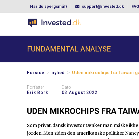
Har du spørgsmål?
support@invested.dk
FAQ
FUNDAMENTAL ANALYSE
>
>
Forside
nyhed
Uden mikrochips fra Taiwan gå
Forfatter
Dato
Erik Bork
03.august 2022
UDEN MIKROCHIPS FRA TAIW
Som privat, dansk investor tænker man måske ikke s
jorden. Men siden den amerikanske politiker Nancy P