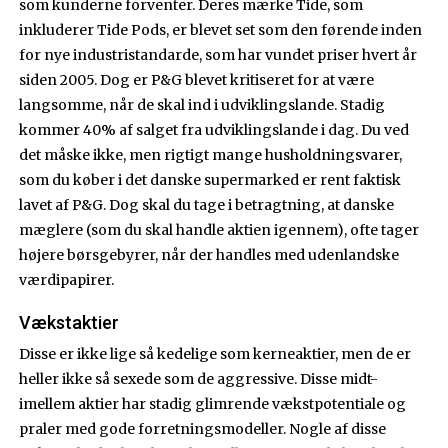
som kunderne forventer. Deres mærke Tide, som
inkluderer Tide Pods, er blevet set som den førende inden
for nye industristandarde, som har vundet priser hvert år
siden 2005. Dog er P&G blevet kritiseret for at være
langsomme, når de skal ind i udviklingslande. Stadig
kommer 40% af salget fra udviklingslande i dag. Du ved
det måske ikke, men rigtigt mange husholdningsvarer,
som du køber i det danske supermarked er rent faktisk
lavet af P&G. Dog skal du tage i betragtning, at danske
mæglere (som du skal handle aktien igennem), ofte tager
højere børsgebyrer, når der handles med udenlandske
værdipapirer.
Vækstaktier
Disse er ikke lige så kedelige som kerneaktier, men de er
heller ikke så sexede som de aggressive. Disse midt-
imellem aktier har stadig glimrende vækstpotentiale og
praler med gode forretningsmodeller. Nogle af disse