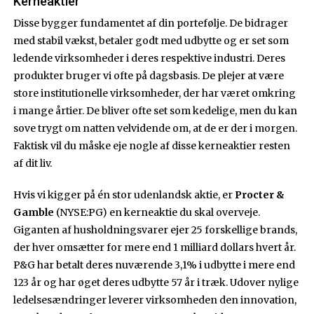
Kerneaktier
Disse bygger fundamentet af din portefølje. De bidrager
med stabil vækst, betaler godt med udbytte og er set som
ledende virksomheder i deres respektive industri. Deres
produkter bruger vi ofte på dagsbasis. De plejer at være
store institutionelle virksomheder, der har været omkring
i mange årtier. De bliver ofte set som kedelige, men du kan
sove trygt om natten velvidende om, at de er der i morgen.
Faktisk vil du måske eje nogle af disse kerneaktier resten
af dit liv.
Hvis vi kigger på én stor udenlandsk aktie, er
Procter &
Gamble
(NYSE:PG) en kerneaktie du skal overveje.
Giganten af husholdningsvarer ejer 25 forskellige brands,
der hver omsætter for mere end 1 milliard dollars hvert år.
P&G har betalt deres nuværende 3,1% i udbytte i mere end
123 år og har øget deres udbytte 57 år i træk. Udover nylige
ledelsesændringer leverer virksomheden den innovation,