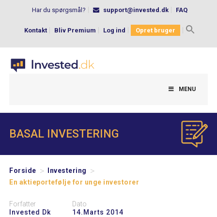
Har du spørgsmål?
support@invested.dk
FAQ
Kontakt
Bliv Premium
Log ind
Opret bruger
Search
for:
MENU
BASAL INVESTERING
>
>
Forside
Investering
En aktieportefølje for unge investorer
Forfatter
Dato
Invested Dk
14.marts 2014