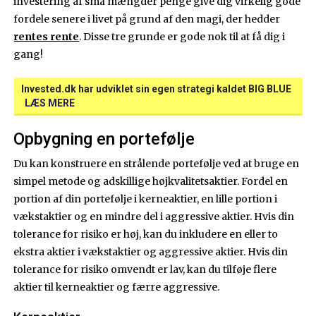
investering af små mængder penge give dig virkelig gode
fordele senere i livet på grund af den magi, der hedder
rentes rente
. Disse tre grunde er gode nok til at få dig i
gang!
Invested.dk har udviklet sin egen strategi kaldet BIG BLUE
LÆS MERE
Opbygning en portefølje
Du kan konstruere en strålende portefølje ved at bruge en
simpel metode og adskillige højkvalitetsaktier. Fordel en
portion af din portefølje i kerneaktier, en lille portion i
vækstaktier og en mindre del i aggressive aktier. Hvis din
tolerance for risiko er høj, kan du inkludere en eller to
ekstra aktier i vækstaktier og aggressive aktier. Hvis din
tolerance for risiko omvendt er lav, kan du tilføje flere
aktier til kerneaktier og færre aggressive.