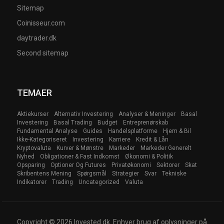
Sitemap
Coinisseur.com
daytrader.dk
Second sitemap
TEMAER
Aktiekurser
Alternativ Investering
Analyser & Meninger
Basal
Investering
Basal Trading
Budget
Entreprenørskab
Fundamental Analyse
Guides
Handelsplatforme
Hjem & Bil
Ikke-Kategoriseret
Investering
Karriere
Kredit & Lån
Kryptovaluta
Kurver & Mønstre
Markeder
Markeder Generelt
Nyhed
Obligationer & Fast Indkomst
Økonomi & Politik
Opsparing
Optioner Og Futures
Privatøkonomi
Sektorer
Skat
Skribentens Mening
Spørgsmål
Strategier
Svar
Tekniske
Indikatorer
Trading
Uncategorized
Valuta
Copyright © 2026 Invested.dk. Enhver brug af oplysninger på