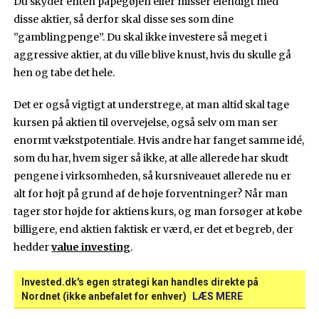
Du skyder enten papegøjen eller misser elendigt med
disse aktier, så derfor skal disse ses som dine
”gamblingpenge”. Du skal ikke investere så meget i
aggressive aktier, at du ville blive knust, hvis du skulle gå
hen og tabe det hele.
Det er også vigtigt at understrege, at man altid skal tage
kursen på aktien til overvejelse, også selv om man ser
enormt vækstpotentiale. Hvis andre har fanget samme idé,
som du har, hvem siger så ikke, at alle allerede har skudt
pengene i virksomheden, så kursniveauet allerede nu er
alt for højt på grund af de høje forventninger? Når man
tager stor højde for aktiens kurs, og man forsøger at købe
billigere, end aktien faktisk er værd, er det et begreb, der
hedder
value investing
.
Invested.dk's egen strategi kan handles direkte på
Nordnet (ikke anbefalet for enhver)
LÆS MERE