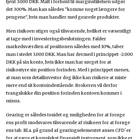
tjent 3.000 DKK. Målt i forhold til marginstillelsen udgør
det 300%. Man kan således “komme noget længere for
pengene”, hvis man handler med gearede produkter.
Men risikoen stiger også tilsvarende, hvilket er væsentligt
at tage med i investeringsbeslutningen. Falder
markedsværdien af positionen således med 10%, taber
man i stedet 3.000 DKK. Man har dermed i princippet -2.000
DKK på sin konto, hvis ikke man har sørget for at
risikostyre sin position forinden. Med i princippet menes,
at man som detailinvestor dog ikke kan risikere at miste
mere end sit kontoindestående. Brokeren vil derfor
tvangslukke din position forinden kontoen kommer i
minus.
Gearing er således tosidet og muligheden for at forøge
ens profit modsvares tilsvarende af risikoen for at forøge
ens tab. Bl.a. på grund af gearingselementet anses CFD´er
for at være et komplekst finansielt instrument, som ikke er