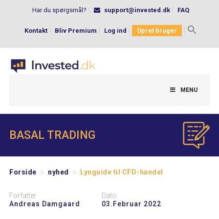
Har du spørgsmål?
support@invested.dk
FAQ
Kontakt
Bliv Premium
Log ind
Opret bruger
Search
for:
MENU
BASAL TRADING
>
>
Forside
nyhed
Lynguide til CFD-handel
Forfatter
Dato
Andreas Damgaard
03.februar 2022