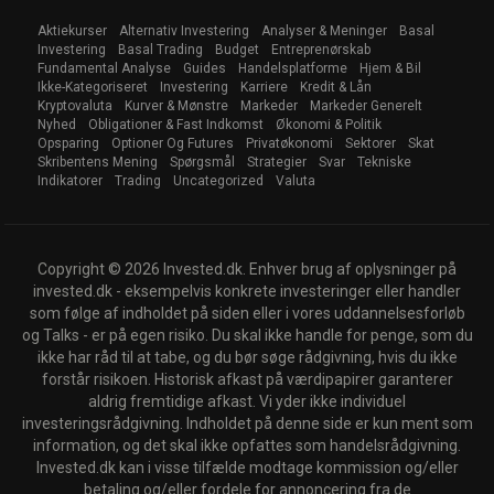
Aktiekurser
Alternativ Investering
Analyser & Meninger
Basal
Investering
Basal Trading
Budget
Entreprenørskab
Fundamental Analyse
Guides
Handelsplatforme
Hjem & Bil
Ikke-Kategoriseret
Investering
Karriere
Kredit & Lån
Kryptovaluta
Kurver & Mønstre
Markeder
Markeder Generelt
Nyhed
Obligationer & Fast Indkomst
Økonomi & Politik
Opsparing
Optioner Og Futures
Privatøkonomi
Sektorer
Skat
Skribentens Mening
Spørgsmål
Strategier
Svar
Tekniske
Indikatorer
Trading
Uncategorized
Valuta
Copyright © 2026 Invested.dk. Enhver brug af oplysninger på
invested.dk - eksempelvis konkrete investeringer eller handler
som følge af indholdet på siden eller i vores uddannelsesforløb
og Talks - er på egen risiko. Du skal ikke handle for penge, som du
ikke har råd til at tabe, og du bør søge rådgivning, hvis du ikke
forstår risikoen. Historisk afkast på værdipapirer garanterer
aldrig fremtidige afkast. Vi yder ikke individuel
investeringsrådgivning. Indholdet på denne side er kun ment som
information, og det skal ikke opfattes som handelsrådgivning.
Invested.dk kan i visse tilfælde modtage kommission og/eller
betaling og/eller fordele for annoncering fra de