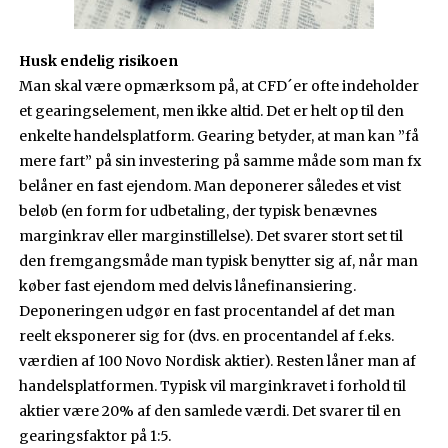
Husk endelig risikoen
Man skal være opmærksom på, at CFD´er ofte indeholder
et gearingselement, men ikke altid. Det er helt op til den
enkelte handelsplatform. Gearing betyder, at man kan ”få
mere fart” på sin investering på samme måde som man fx
belåner en fast ejendom. Man deponerer således et vist
beløb (en form for udbetaling, der typisk benævnes
marginkrav eller marginstillelse). Det svarer stort set til
den fremgangsmåde man typisk benytter sig af, når man
køber fast ejendom med delvis lånefinansiering.
Deponeringen udgør en fast procentandel af det man
reelt eksponerer sig for (dvs. en procentandel af f.eks.
værdien af 100 Novo Nordisk aktier). Resten låner man af
handelsplatformen. Typisk vil marginkravet i forhold til
aktier være 20% af den samlede værdi. Det svarer til en
gearingsfaktor på 1:5.