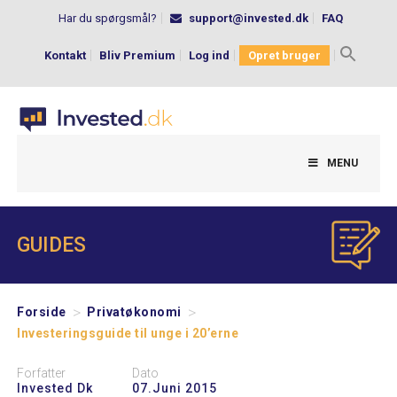
Har du spørgsmål?
support@invested.dk
FAQ
Kontakt
Bliv Premium
Log ind
Opret bruger
Search
for:
MENU
GUIDES
>
>
Forside
Privatøkonomi
Investeringsguide til unge i 20’erne
Forfatter
Dato
Invested Dk
07.juni 2015