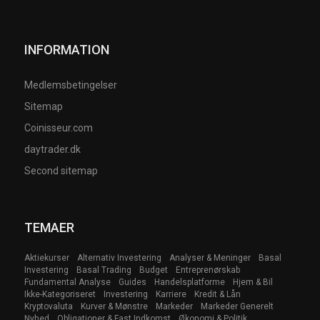
INFORMATION
Medlemsbetingelser
Sitemap
Coinisseur.com
daytrader.dk
Second sitemap
TEMAER
Aktiekurser
Alternativ Investering
Analyser & Meninger
Basal
Investering
Basal Trading
Budget
Entreprenørskab
Fundamental Analyse
Guides
Handelsplatforme
Hjem & Bil
Ikke-Kategoriseret
Investering
Karriere
Kredit & Lån
Kryptovaluta
Kurver & Mønstre
Markeder
Markeder Generelt
Nyhed
Obligationer & Fast Indkomst
Økonomi & Politik