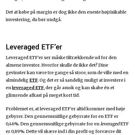
Det at købe på margin er dog ikke den eneste højrisikable
investering, du bør undgå.
Leveraged ETF’er
Leveraged ETF’er ser måske tiltrækkende ud for den
almene investor. Hvorfor skulle de ikke det? Dine
gevinster kan være tre gange så store, som de ville med en
almindelig
ETF
. Og det er så sandelig muligt at investere i
en
leveraged ETF
, der går amok og kan skabe én et
glimrende afkast på meget kort tid.
Problemet er, at leveraged ETF’er altid kommer med høje
gebyrer. Den gennemsnitlige gebyrrate for en ETF er
0,46%. Den gennemsnitlige gebyrrate for en
leveraged
ETF
er 0,89%. Dette vil skære ind i din profit og forværre dit