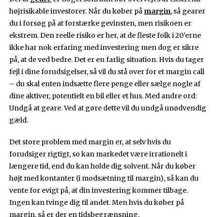
højrisikable investorer. Når du køber på
margin
, så gearer
du i forsøg på at forstærke gevinsten, men risikoen er
ekstrem. Den reelle risiko er her, at de fleste folk i 20’erne
ikke har nok erfaring med investering men dog er sikre
på, at de ved bedre. Det er en farlig situation. Hvis du tager
fejl i dine forudsigelser, så vil du stå over for et margin call
– du skal enten indsætte flere penge eller sælge nogle af
dine aktiver, potentielt en bil eller et hus. Med andre ord:
Undgå at geare. Ved at gøre dette vil du undgå unødvendig
gæld.
Det store problem med margin er, at selv hvis du
forudsiger rigtigt, so kan markedet være irrationelt i
længere tid, end du kan holde dig solvent. Når du køber
højt med kontanter (i modsætning til margin), så kan du
vente for evigt på, at din investering kommer tilbage.
Ingen kan tvinge dig til andet. Men hvis du køber på
margin, så er der en tidsbegrænsning.