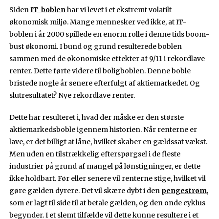
Siden
IT-boblen
har vi levet i et ekstremt volatilt
økonomisk miljø. Mange mennesker ved ikke, at IT-
boblen i år 2000 spillede en enorm rolle i denne tids boom-
bust økonomi. I bund og grund resulterede boblen
sammen med de økonomiske effekter af 9/11 i rekordlave
renter. Dette førte videre til boligboblen. Denne boble
bristede nogle år senere efterfulgt af aktiemarkedet. Og
slutresultatet? Nye rekordlave renter.
Dette har resulteret i, hvad der måske er den største
aktiemarkedsboble igennem historien. Når renterne er
lave, er det billigt at låne, hvilket skaber en gældssat vækst.
Men uden en tilstrækkelig efterspørgsel i de fleste
industrier på grund af mangel på lønstigninger, er dette
ikke holdbart. Før eller senere vil renterne stige, hvilket vil
gøre gælden dyrere. Det vil skære dybt i den
pengestrøm
,
som er lagt til side til at betale gælden, og den onde cyklus
begynder. I et slemt tilfælde vil dette kunne resultere i et