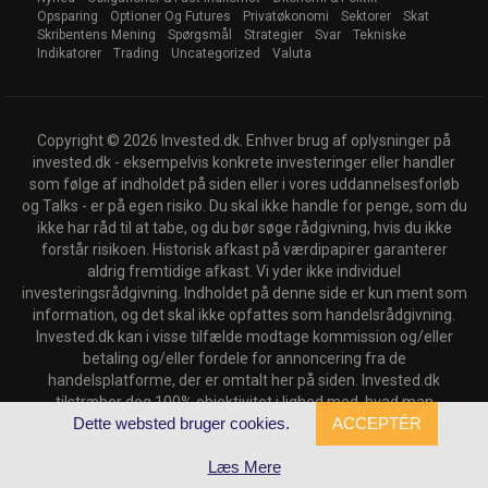
Opsparing
Optioner Og Futures
Privatøkonomi
Sektorer
Skat
Skribentens Mening
Spørgsmål
Strategier
Svar
Tekniske
Indikatorer
Trading
Uncategorized
Valuta
Copyright © 2026 Invested.dk. Enhver brug af oplysninger på
invested.dk - eksempelvis konkrete investeringer eller handler
som følge af indholdet på siden eller i vores uddannelsesforløb
og Talks - er på egen risiko. Du skal ikke handle for penge, som du
ikke har råd til at tabe, og du bør søge rådgivning, hvis du ikke
forstår risikoen. Historisk afkast på værdipapirer garanterer
aldrig fremtidige afkast. Vi yder ikke individuel
investeringsrådgivning. Indholdet på denne side er kun ment som
information, og det skal ikke opfattes som handelsrådgivning.
Invested.dk kan i visse tilfælde modtage kommission og/eller
betaling og/eller fordele for annoncering fra de
handelsplatforme, der er omtalt her på siden. Invested.dk
tilstræber dog 100% objektivitet i lighed med, hvad man
Dette websted bruger cookies.
ACCEPTÉR
genfinder hos andre typer professionelle medier.
Back to top
Læs Mere