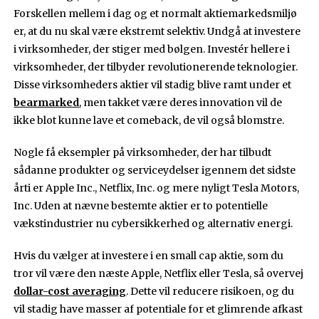
Forskellen mellem i dag og et normalt aktiemarkedsmiljø
er, at du nu skal være ekstremt selektiv. Undgå at investere
i virksomheder, der stiger med bølgen. Investér hellere i
virksomheder, der tilbyder revolutionerende teknologier.
Disse virksomheders aktier vil stadig blive ramt under et
bearmarked
, men takket være deres innovation vil de
ikke blot kunne lave et comeback, de vil også blomstre.
Nogle få eksempler på virksomheder, der har tilbudt
sådanne produkter og serviceydelser igennem det sidste
årti er Apple Inc., Netflix, Inc. og mere nyligt Tesla Motors,
Inc. Uden at nævne bestemte aktier er to potentielle
vækstindustrier nu cybersikkerhed og alternativ energi.
Hvis du vælger at investere i en small cap aktie, som du
tror vil være den næste Apple, Netflix eller Tesla, så overvej
dollar-cost averaging
. Dette vil reducere risikoen, og du
vil stadig have masser af potentiale for et glimrende afkast