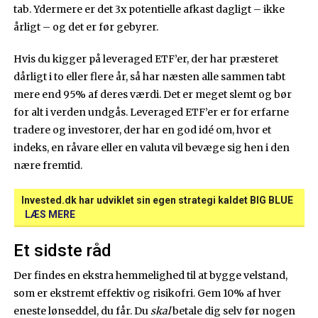
tab. Ydermere er det 3x potentielle afkast dagligt – ikke
årligt – og det er før gebyrer.
Hvis du kigger på leveraged ETF’er, der har præsteret
dårligt i to eller flere år, så har næsten alle sammen tabt
mere end 95% af deres værdi. Det er meget slemt og bør
for alt i verden undgås. Leveraged ETF’er er for erfarne
tradere og investorer, der har en god idé om, hvor et
indeks, en råvare eller en valuta vil bevæge sig hen i den
nære fremtid.
Invested.dk har udviklet sin egen strategi kaldet BIG BLUE
LÆS MERE
Et sidste råd
Der findes en ekstra hemmelighed til at bygge velstand,
som er ekstremt effektiv og risikofri. Gem 10% af hver
eneste lønseddel, du får. Du
skal
betale dig selv før nogen