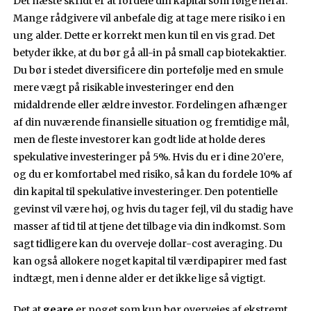
Det næste skridt er at fordele din kapital som følge heraf.
Mange rådgivere vil anbefale dig at tage mere risiko i en
ung alder. Dette er korrekt men kun til en vis grad. Det
betyder ikke, at du bør gå all-in på small cap biotekaktier.
Du bør i stedet diversificere din portefølje med en smule
mere vægt på risikable investeringer end den
midaldrende eller ældre investor. Fordelingen afhænger
af din nuværende finansielle situation og fremtidige mål,
men de fleste investorer kan godt lide at holde deres
spekulative investeringer på 5%. Hvis du er i dine 20’ere,
og du er komfortabel med risiko, så kan du fordele 10% af
din kapital til spekulative investeringer. Den potentielle
gevinst vil være høj, og hvis du tager fejl, vil du stadig have
masser af tid til at tjene det tilbage via din indkomst. Som
sagt tidligere kan du overveje dollar-cost averaging. Du
kan også allokere noget kapital til værdipapirer med fast
indtægt, men i denne alder er det ikke lige så vigtigt.
Det at
geare
er noget som kun bør overvejes af ekstremt