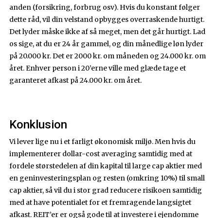
anden (forsikring, forbrug osv). Hvis du konstant følger
dette råd, vil din velstand opbygges overraskende hurtigt.
Det lyder måske ikke af så meget, men det går hurtigt. Lad
os sige, at du er 24 år gammel, og din månedlige løn lyder
på 20.000 kr. Det er 2000 kr. om måneden og 24.000 kr. om
året. Enhver person i 20’erne ville med glæde tage et
garanteret afkast på 24.000 kr. om året.
Konklusion
Vi lever lige nu i et farligt økonomisk miljø. Men hvis du
implementerer dollar-cost averaging samtidig med at
fordele størstedelen af din kapital til large cap aktier med
en geninvesteringsplan og resten (omkring 10%) til small
cap aktier, så vil du i stor grad reducere risikoen samtidig
med at have potentialet for et fremragende langsigtet
afkast. REIT’er er også gode til at investere i ejendomme