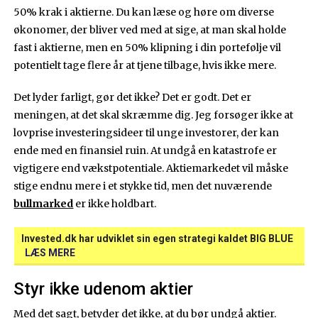
50% krak i aktierne. Du kan læse og høre om diverse
økonomer, der bliver ved med at sige, at man skal holde
fast i aktierne, men en 50% klipning i din portefølje vil
potentielt tage flere år at tjene tilbage, hvis ikke mere.
Det lyder farligt, gør det ikke? Det er godt. Det er
meningen, at det skal skræmme dig. Jeg forsøger ikke at
lovprise investeringsideer til unge investorer, der kan
ende med en finansiel ruin. At undgå en katastrofe er
vigtigere end vækstpotentiale. Aktiemarkedet vil måske
stige endnu mere i et stykke tid, men det nuværende
bullmarked
er ikke holdbart.
Invested.dk har udviklet sin egen strategi kaldet BIG BLUE
LÆS MERE
Styr ikke udenom aktier
Med det sagt, betyder det ikke, at du bør undgå aktier.