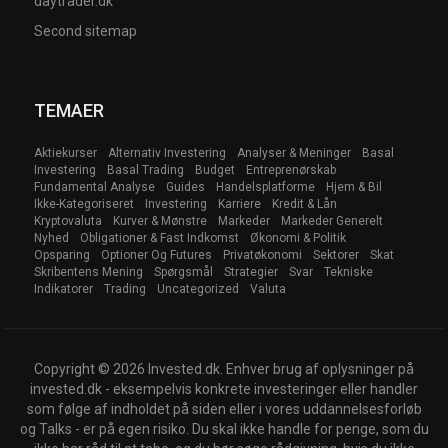
daytrader.dk
Second sitemap
TEMAER
Aktiekurser
Alternativ Investering
Analyser & Meninger
Basal
Investering
Basal Trading
Budget
Entreprenørskab
Fundamental Analyse
Guides
Handelsplatforme
Hjem & Bil
Ikke-Kategoriseret
Investering
Karriere
Kredit & Lån
Kryptovaluta
Kurver & Mønstre
Markeder
Markeder Generelt
Nyhed
Obligationer & Fast Indkomst
Økonomi & Politik
Opsparing
Optioner Og Futures
Privatøkonomi
Sektorer
Skat
Skribentens Mening
Spørgsmål
Strategier
Svar
Tekniske
Indikatorer
Trading
Uncategorized
Valuta
Copyright © 2026 Invested.dk. Enhver brug af oplysninger på
invested.dk - eksempelvis konkrete investeringer eller handler
som følge af indholdet på siden eller i vores uddannelsesforløb
og Talks - er på egen risiko. Du skal ikke handle for penge, som du