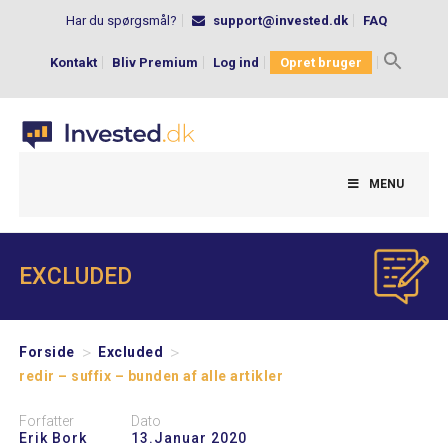
Har du spørgsmål?
support@invested.dk
FAQ
Kontakt
Bliv Premium
Log ind
Opret bruger
Search
for:
MENU
EXCLUDED
>
>
Forside
Excluded
redir – suffix – bunden af alle artikler
Forfatter
Dato
Erik Bork
13.januar 2020