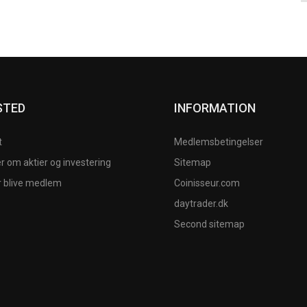
STED
INFORMATION
t
Medlemsbetingelser
 om aktier og investering
Sitemap
r blive medlem
Coinisseur.com
daytrader.dk
Second sitemap