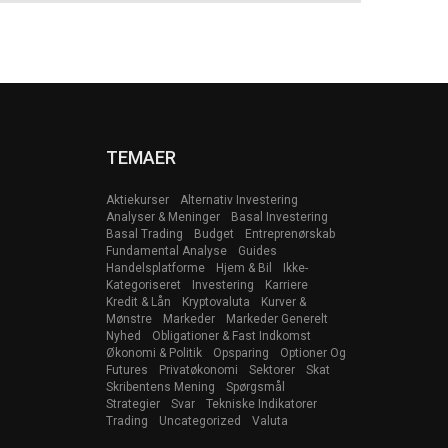
TEMAER
Aktiekurser
Alternativ Investering
Analyser & Meninger
Basal Investering
Basal Trading
Budget
Entreprenørskab
Fundamental Analyse
Guides
Handelsplatforme
Hjem & Bil
Ikke-
Kategoriseret
Investering
Karriere
Kredit & Lån
Kryptovaluta
Kurver &
Mønstre
Markeder
Markeder Generelt
Nyhed
Obligationer & Fast Indkomst
Økonomi & Politik
Opsparing
Optioner Og
Futures
Privatøkonomi
Sektorer
Skat
Skribentens Mening
Spørgsmål
Strategier
Svar
Tekniske Indikatorer
Trading
Uncategorized
Valuta