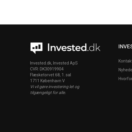
INVE
Kontak
Invested.dk, Invested ApS
CVR: DK30919904
Nyheder
Flæsketorvet 68, 1. sal
Hvorfo
1711 København V
Vi vil gøre investering let og
tilgængeligt for alle.