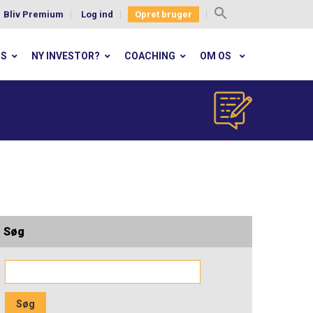
Bliv Premium
Log ind
Opret bruger
Search
for:
RS
NY INVESTOR?
COACHING
OM OS
Søg