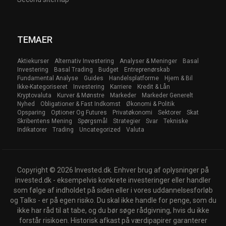
TEMAER
Aktiekurser
Alternativ Investering
Analyser & Meninger
Basal
Investering
Basal Trading
Budget
Entreprenørskab
Fundamental Analyse
Guides
Handelsplatforme
Hjem & Bil
Ikke-Kategoriseret
Investering
Karriere
Kredit & Lån
Kryptovaluta
Kurver & Mønstre
Markeder
Markeder Generelt
Nyhed
Obligationer & Fast Indkomst
Økonomi & Politik
Opsparing
Optioner Og Futures
Privatøkonomi
Sektorer
Skat
Skribentens Mening
Spørgsmål
Strategier
Svar
Tekniske
Indikatorer
Trading
Uncategorized
Valuta
Copyright © 2026 Invested.dk. Enhver brug af oplysninger på
invested.dk - eksempelvis konkrete investeringer eller handler
som følge af indholdet på siden eller i vores uddannelsesforløb
og Talks - er på egen risiko. Du skal ikke handle for penge, som du
ikke har råd til at tabe, og du bør søge rådgivning, hvis du ikke
forstår risikoen. Historisk afkast på værdipapirer garanterer