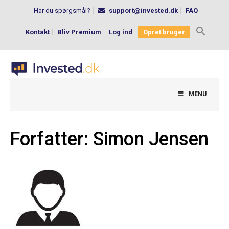
Har du spørgsmål?
support@invested.dk
FAQ
Kontakt
Bliv Premium
Log ind
Opret bruger
Search
for:
MENU
Forfatter:
Simon Jensen