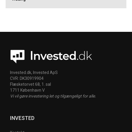
Invested.dk, Invested ApS
CVR: DK30919904
Flæsketorvet 68, 1. sal
1711 København V
Vi vil gøre investering let og tilgængeligt for alle.
INVESTED