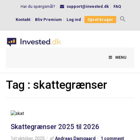
Har du spørgsmål?
support@invested.dk
FAQ
Kontakt
Bliv Premium
Log ind
Opret bruger
Search
for:
MENU
Tag :
skattegrænser
Skattegrænser 2025 til 2026
1st oktober, 2025
af
Andreas Damgaard
1 comment