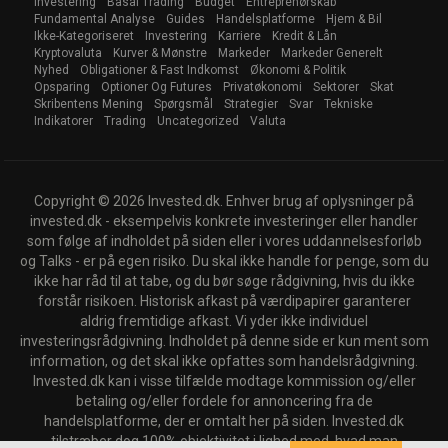
Investering
Basal Trading
Budget
Entreprenørskab
Fundamental Analyse
Guides
Handelsplatforme
Hjem & Bil
Ikke-Kategoriseret
Investering
Karriere
Kredit & Lån
Kryptovaluta
Kurver & Mønstre
Markeder
Markeder Generelt
Nyhed
Obligationer & Fast Indkomst
Økonomi & Politik
Opsparing
Optioner Og Futures
Privatøkonomi
Sektorer
Skat
Skribentens Mening
Spørgsmål
Strategier
Svar
Tekniske
Indikatorer
Trading
Uncategorized
Valuta
Copyright © 2026 Invested.dk. Enhver brug af oplysninger på
invested.dk - eksempelvis konkrete investeringer eller handler
som følge af indholdet på siden eller i vores uddannelsesforløb
og Talks - er på egen risiko. Du skal ikke handle for penge, som du
ikke har råd til at tabe, og du bør søge rådgivning, hvis du ikke
forstår risikoen. Historisk afkast på værdipapirer garanterer
aldrig fremtidige afkast. Vi yder ikke individuel
investeringsrådgivning. Indholdet på denne side er kun ment som
information, og det skal ikke opfattes som handelsrådgivning.
Invested.dk kan i visse tilfælde modtage kommission og/eller
betaling og/eller fordele for annoncering fra de
handelsplatforme, der er omtalt her på siden. Invested.dk
tilstræber dog 100% objektivitet i lighed med, hvad man