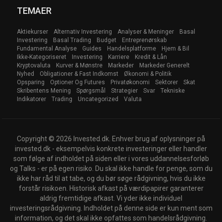
TEMAER
Aktiekurser
Alternativ Investering
Analyser & Meninger
Basal
Investering
Basal Trading
Budget
Entreprenørskab
Fundamental Analyse
Guides
Handelsplatforme
Hjem & Bil
Ikke-Kategoriseret
Investering
Karriere
Kredit & Lån
Kryptovaluta
Kurver & Mønstre
Markeder
Markeder Generelt
Nyhed
Obligationer & Fast Indkomst
Økonomi & Politik
Opsparing
Optioner Og Futures
Privatøkonomi
Sektorer
Skat
Skribentens Mening
Spørgsmål
Strategier
Svar
Tekniske
Indikatorer
Trading
Uncategorized
Valuta
Copyright © 2026 Invested.dk. Enhver brug af oplysninger på
invested.dk - eksempelvis konkrete investeringer eller handler
som følge af indholdet på siden eller i vores uddannelsesforløb
og Talks - er på egen risiko. Du skal ikke handle for penge, som du
ikke har råd til at tabe, og du bør søge rådgivning, hvis du ikke
forstår risikoen. Historisk afkast på værdipapirer garanterer
aldrig fremtidige afkast. Vi yder ikke individuel
investeringsrådgivning. Indholdet på denne side er kun ment som
information, og det skal ikke opfattes som handelsrådgivning.