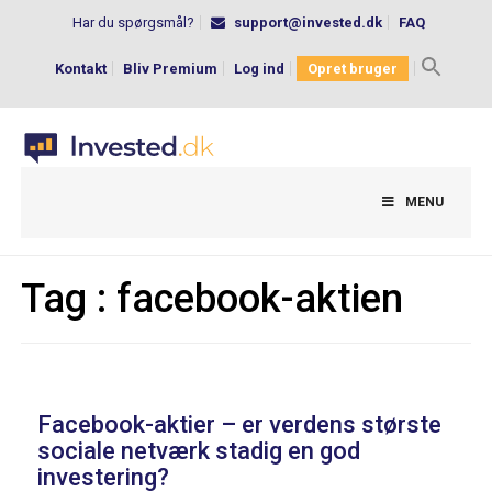
Har du spørgsmål?
support@invested.dk
FAQ
Kontakt
Bliv Premium
Log ind
Opret bruger
Search
for:
MENU
Tag :
facebook-aktien
Facebook-aktier – er verdens største
sociale netværk stadig en god
investering?