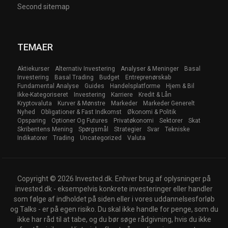
Second sitemap
TEMAER
Aktiekurser
Alternativ Investering
Analyser & Meninger
Basal
Investering
Basal Trading
Budget
Entreprenørskab
Fundamental Analyse
Guides
Handelsplatforme
Hjem & Bil
Ikke-Kategoriseret
Investering
Karriere
Kredit & Lån
Kryptovaluta
Kurver & Mønstre
Markeder
Markeder Generelt
Nyhed
Obligationer & Fast Indkomst
Økonomi & Politik
Opsparing
Optioner Og Futures
Privatøkonomi
Sektorer
Skat
Skribentens Mening
Spørgsmål
Strategier
Svar
Tekniske
Indikatorer
Trading
Uncategorized
Valuta
Copyright © 2026 Invested.dk. Enhver brug af oplysninger på
invested.dk - eksempelvis konkrete investeringer eller handler
som følge af indholdet på siden eller i vores uddannelsesforløb
og Talks - er på egen risiko. Du skal ikke handle for penge, som du
ikke har råd til at tabe, og du bør søge rådgivning, hvis du ikke