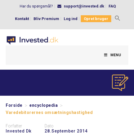
Har du spørgsmål?
support@invested.dk
FAQ
Kontakt
Bliv Premium
Log ind
Opret bruger
Search
for:
MENU
>
>
Forside
encyclopedia
Varedebitorernes omsætningshastighed
Forfatter
Dato
Invested Dk
28.september 2014