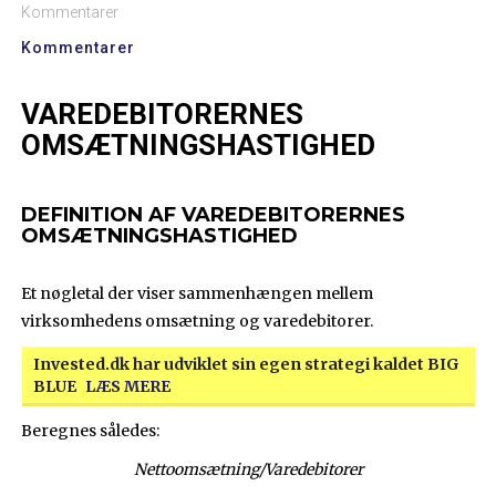
Kommentarer
Kommentarer
VAREDEBITORERNES
OMSÆTNINGSHASTIGHED
DEFINITION AF VAREDEBITORERNES
OMSÆTNINGSHASTIGHED
Et nøgletal der viser sammenhængen mellem
virksomhedens omsætning og varedebitorer.
Invested.dk har udviklet sin egen strategi kaldet BIG
BLUE
LÆS MERE
Beregnes således:
Nettoomsætning/Varedebitorer