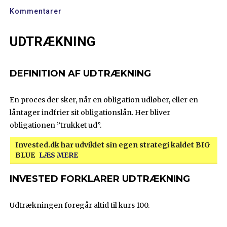
Kommentarer
UDTRÆKNING
DEFINITION AF UDTRÆKNING
En proces der sker, når en obligation udløber, eller en
låntager indfrier sit obligationslån. Her bliver
obligationen ”trukket ud”.
Invested.dk har udviklet sin egen strategi kaldet BIG
BLUE
LÆS MERE
INVESTED FORKLARER UDTRÆKNING
Udtrækningen foregår altid til kurs 100.