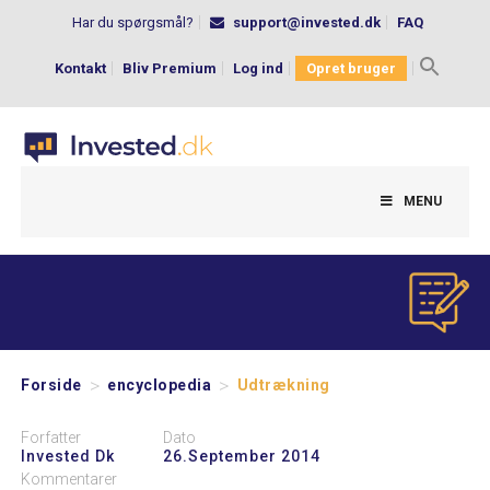
Har du spørgsmål?
support@invested.dk
FAQ
Kontakt
Bliv Premium
Log ind
Opret bruger
Search
for:
MENU
>
>
Forside
encyclopedia
Udtrækning
Forfatter
Dato
Invested Dk
26.september 2014
Kommentarer