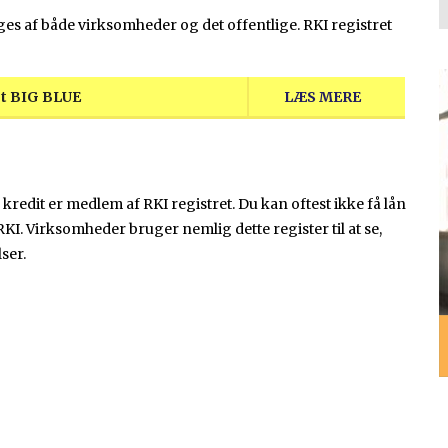
ges af både virksomheder og det offentlige. RKI registret
det BIG BLUE
LÆS MERE
kredit er medlem af RKI registret. Du kan oftest ikke få lån
 RKI. Virksomheder bruger nemlig dette register til at se,
ser.