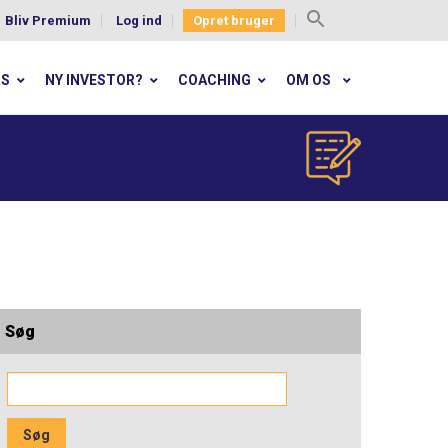
Bliv Premium
Log ind
Opret bruger
Search
for:
RS
NY INVESTOR?
COACHING
OM OS
Søg