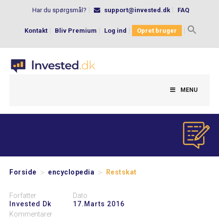
Har du spørgsmål?
support@invested.dk
FAQ
Kontakt
Bliv Premium
Log ind
Opret bruger
Search
for:
MENU
>
>
Forside
encyclopedia
Restskat
Forfatter
Dato
Invested Dk
17.marts 2016
Kommentarer