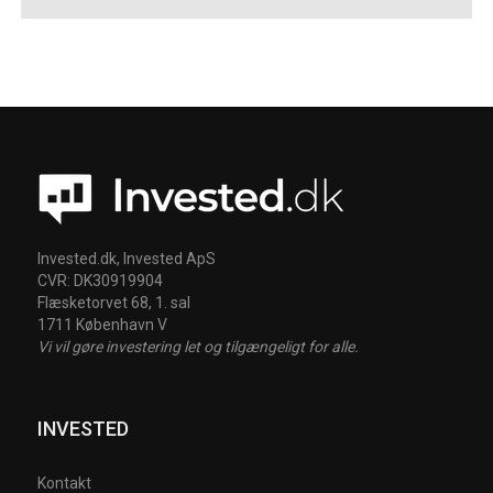
Invested.dk, Invested ApS
CVR: DK30919904
Flæsketorvet 68, 1. sal
1711 København V
Vi vil gøre investering let og tilgængeligt for alle.
INVESTED
Kontakt