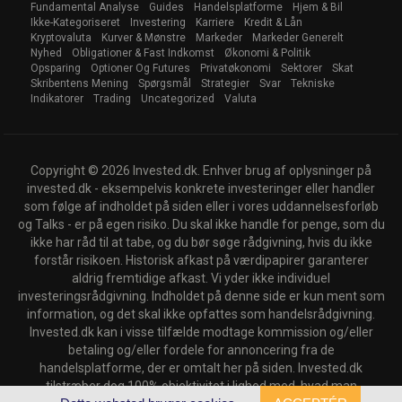
Fundamental Analyse
Guides
Handelsplatforme
Hjem & Bil
Ikke-Kategoriseret
Investering
Karriere
Kredit & Lån
Kryptovaluta
Kurver & Mønstre
Markeder
Markeder Generelt
Nyhed
Obligationer & Fast Indkomst
Økonomi & Politik
Opsparing
Optioner Og Futures
Privatøkonomi
Sektorer
Skat
Skribentens Mening
Spørgsmål
Strategier
Svar
Tekniske
Indikatorer
Trading
Uncategorized
Valuta
Copyright © 2026 Invested.dk. Enhver brug af oplysninger på
invested.dk - eksempelvis konkrete investeringer eller handler
som følge af indholdet på siden eller i vores uddannelsesforløb
og Talks - er på egen risiko. Du skal ikke handle for penge, som du
ikke har råd til at tabe, og du bør søge rådgivning, hvis du ikke
forstår risikoen. Historisk afkast på værdipapirer garanterer
aldrig fremtidige afkast. Vi yder ikke individuel
investeringsrådgivning. Indholdet på denne side er kun ment som
information, og det skal ikke opfattes som handelsrådgivning.
Invested.dk kan i visse tilfælde modtage kommission og/eller
betaling og/eller fordele for annoncering fra de
handelsplatforme, der er omtalt her på siden. Invested.dk
tilstræber dog 100% objektivitet i lighed med, hvad man