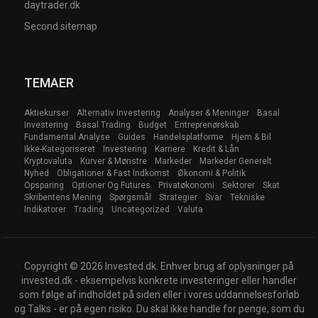
daytrader.dk
Second sitemap
TEMAER
Aktiekurser
Alternativ Investering
Analyser & Meninger
Basal
Investering
Basal Trading
Budget
Entreprenørskab
Fundamental Analyse
Guides
Handelsplatforme
Hjem & Bil
Ikke-Kategoriseret
Investering
Karriere
Kredit & Lån
Kryptovaluta
Kurver & Mønstre
Markeder
Markeder Generelt
Nyhed
Obligationer & Fast Indkomst
Økonomi & Politik
Opsparing
Optioner Og Futures
Privatøkonomi
Sektorer
Skat
Skribentens Mening
Spørgsmål
Strategier
Svar
Tekniske
Indikatorer
Trading
Uncategorized
Valuta
Copyright © 2026 Invested.dk. Enhver brug af oplysninger på
invested.dk - eksempelvis konkrete investeringer eller handler
som følge af indholdet på siden eller i vores uddannelsesforløb
og Talks - er på egen risiko. Du skal ikke handle for penge, som du