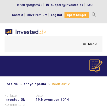
Har du spørgsmål?
support@invested.dk
FAQ
Kontakt
Bliv Premium
Log ind
Opret bruger
Search
for:
MENU
>
>
Forside
encyclopedia
Reelt aktiv
Forfatter
Dato
Invested Dk
19.november 2014
Kommentarer