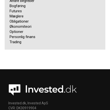
Andre begreber
Bogføring
Futures
Mæglere
Obligationer
Økonomiteori
Optioner
Personlig finans
Trading
Invested.dk, Invested ApS
CVR: DK30919904