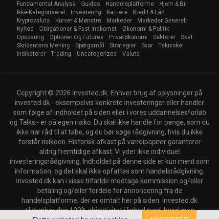
Fundamental Analyse
Guides
Handelsplatforme
Hjem & Bil
Ikke-Kategoriseret
Investering
Karriere
Kredit & Lån
Kryptovaluta
Kurver & Mønstre
Markeder
Markeder Generelt
Nyhed
Obligationer & Fast Indkomst
Økonomi & Politik
Opsparing
Optioner Og Futures
Privatøkonomi
Sektorer
Skat
Skribentens Mening
Spørgsmål
Strategier
Svar
Tekniske
Indikatorer
Trading
Uncategorized
Valuta
Copyright © 2026 Invested.dk. Enhver brug af oplysninger på
invested.dk - eksempelvis konkrete investeringer eller handler
som følge af indholdet på siden eller i vores uddannelsesforløb
og Talks - er på egen risiko. Du skal ikke handle for penge, som du
ikke har råd til at tabe, og du bør søge rådgivning, hvis du ikke
forstår risikoen. Historisk afkast på værdipapirer garanterer
aldrig fremtidige afkast. Vi yder ikke individuel
investeringsrådgivning. Indholdet på denne side er kun ment som
information, og det skal ikke opfattes som handelsrådgivning.
Invested.dk kan i visse tilfælde modtage kommission og/eller
betaling og/eller fordele for annoncering fra de
handelsplatforme, der er omtalt her på siden. Invested.dk
tilstræber dog 100% objektivitet i lighed med, hvad man