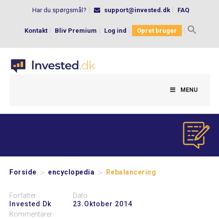
Har du spørgsmål?
support@invested.dk
FAQ
Kontakt
Bliv Premium
Log ind
Opret bruger
Search
for:
MENU
>
>
Forside
encyclopedia
Rebalancering
Forfatter
Dato
Invested Dk
23.oktober 2014
Kommentarer