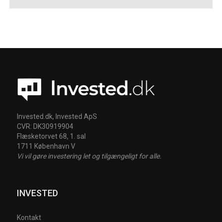
Invested.dk, Invested ApS
CVR: DK30919904
Flæsketorvet 68, 1. sal
1711 København V
Vi vil gøre investering let og tilgængeligt for alle.
INVESTED
Kontakt