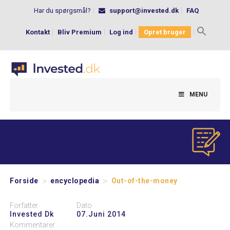
Har du spørgsmål?
support@invested.dk
FAQ
Kontakt
Bliv Premium
Log ind
Opret bruger
Search
for:
MENU
>
>
Forside
encyclopedia
Out-of-the-money
Forfatter
Dato
Invested Dk
07.juni 2014
Kommentarer