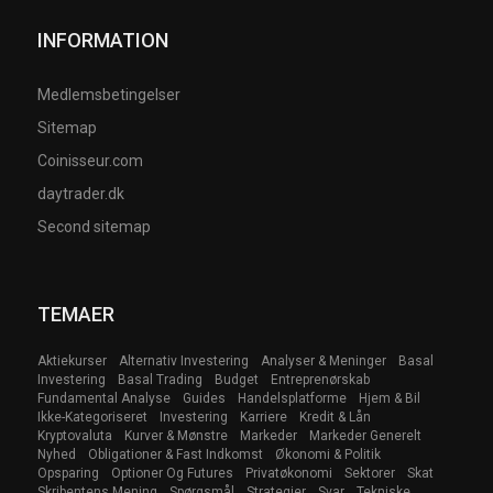
INFORMATION
Medlemsbetingelser
Sitemap
Coinisseur.com
daytrader.dk
Second sitemap
TEMAER
Aktiekurser
Alternativ Investering
Analyser & Meninger
Basal
Investering
Basal Trading
Budget
Entreprenørskab
Fundamental Analyse
Guides
Handelsplatforme
Hjem & Bil
Ikke-Kategoriseret
Investering
Karriere
Kredit & Lån
Kryptovaluta
Kurver & Mønstre
Markeder
Markeder Generelt
Nyhed
Obligationer & Fast Indkomst
Økonomi & Politik
Opsparing
Optioner Og Futures
Privatøkonomi
Sektorer
Skat
Skribentens Mening
Spørgsmål
Strategier
Svar
Tekniske