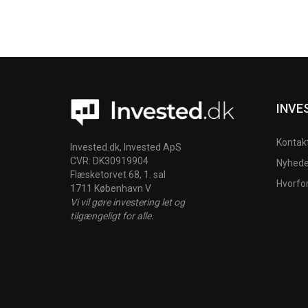
INVE
Kontak
Invested.dk, Invested ApS
CVR: DK30919904
Nyheder
Flæsketorvet 68, 1. sal
Hvorfo
1711 København V
Vi vil gøre investering let og
tilgængeligt for alle.