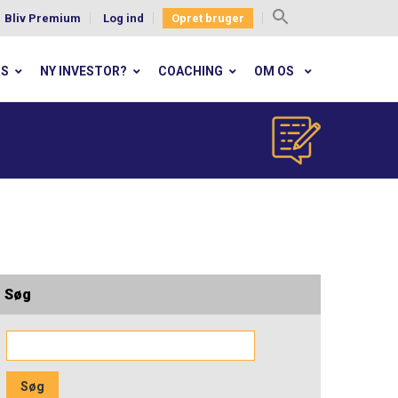
Bliv Premium
Log ind
Opret bruger
Search
for:
RS
NY INVESTOR?
COACHING
OM OS
Søg