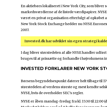
En aktiebørs lokaliseret i New York City, som bliver
markedsværdierne af de listede værdipapirer. NYSE ble
været en privat organisation efterfulgt af opkøbet 
New York Stock Exchange hedder nu NYSE Euronext 
2007.
Invested.dk har udviklet sin egen strategi kal
I dag bliver størstedelen af alle NYSE handler udført
bruges til at prissætte og forhandle i højvolumens in
INVESTED FORKLARER NEW YORK ST
Børsens begyndelsespunkt daterer helt tilbage til 1
størstedelen af verdens største og mest kendte sel
NYSE, hvis de overholder SEC’s regler.
NYSE er åben mandag-fredag fra kl. 15:30 til 22:00 (d