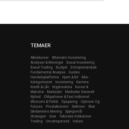
TEMAER
Aktiekurser
Alternativ Investering
Analyser & Meninger
Basal Investering
Basal Trading
Budget
Entreprenørskab
Fundamental Analyse
Guides
Handelsplatforme
Hjem & Bil
Ikke-
Kategoriseret
Investering
Karriere
Kredit & Lån
Kryptovaluta
Kurver &
Mønstre
Markeder
Markeder Generelt
Nyhed
Obligationer & Fast Indkomst
Økonomi & Politik
Opsparing
Optioner Og
Futures
Privatøkonomi
Sektorer
Skat
Skribentens Mening
Spørgsmål
Strategier
Svar
Tekniske Indikatorer
Trading
Uncategorized
Valuta