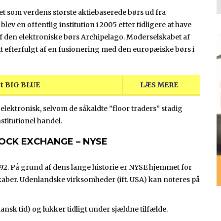
 set som verdens største aktiebaserede børs ud fra
v en offentlig institution i 2005 efter tidligere at have
af den elektroniske børs Archipelago. Moderselskabet af
efterfulgt af en fusionering med den europæiske børs i
det BIG BLUE
LÆS MERE
 elektronisk, selvom de såkaldte ”floor traders” stadig
stitutionel handel.
OCK EXCHANGE – NYSE
792. På grund af dens lange historie er NYSE hjemmet for
skaber. Udenlandske virksomheder (ift. USA) kan noteres på
ansk tid) og lukker tidligt under sjældne tilfælde.