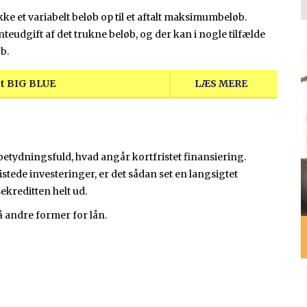
ke et variabelt beløb op til et aftalt maksimumbeløb.
eudgift af det trukne beløb, og der kan i nogle tilfælde
b.
det BIG BLUE
LÆS MERE
tydningsfuld, hvad angår kortfristet finansiering.
tede investeringer, er det sådan set en langsigtet
ekreditten helt ud.
å andre former for lån.