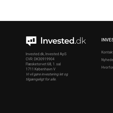
INVE
Kontak
Invested.dk, Invested ApS
CVR: DK30919904
Nyheder
Flæsketorvet 68, 1. sal
Hvorfo
1711 København V
Vi vil gøre investering let og
tilgængeligt for alle.