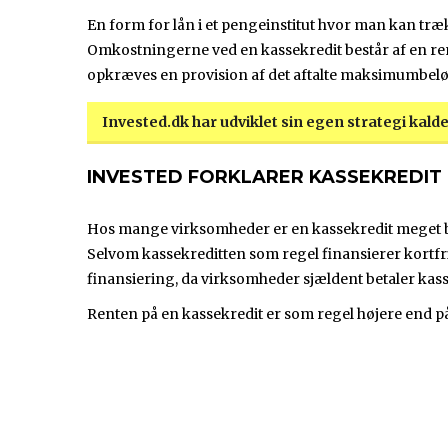
En form for lån i et pengeinstitut hvor man kan træk
Omkostningerne ved en kassekredit består af en rent
opkræves en provision af det aftalte maksimumbelø
Invested.dk har udviklet sin egen strategi kal
INVESTED FORKLARER KASSEKREDIT
Hos mange virksomheder er en kassekredit meget be
Selvom kassekreditten som regel finansierer kortfris
finansiering, da virksomheder sjældent betaler kass
Renten på en kassekredit er som regel højere end p