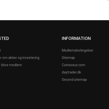
STED
INFORMATION
t
Medlemsbetingelser
 om aktier og investering
Sitemap
r blive medlem
Coinisseur.com
daytrader.dk
Second sitemap