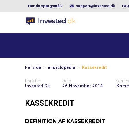
Har du spørgsmål?
support@invested.dk
FAQ
>
>
Forside
encyclopedia
Kassekredit
Forfatter
Dato
Komme
Invested Dk
26.november 2014
Komm
KASSEKREDIT
DEFINITION AF KASSEKREDIT