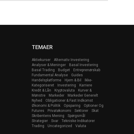
TEMAER
Aktiekurser
Alternativ Investering
Analyser & Meninger
Basal Investering
Basal Trading
Budget
Entreprenørskab
Fundamental Analyse
Guides
Handelsplatforme
Hjem & Bil
Ikke-
Kategoriseret
Investering
Karriere
Kredit & Lån
Kryptovaluta
Kurver &
Mønstre
Markeder
Markeder Generelt
Nyhed
Obligationer & Fast Indkomst
Økonomi & Politik
Opsparing
Optioner Og
Futures
Privatøkonomi
Sektorer
Skat
Skribentens Mening
Spørgsmål
Strategier
Svar
Tekniske Indikatorer
Trading
Uncategorized
Valuta